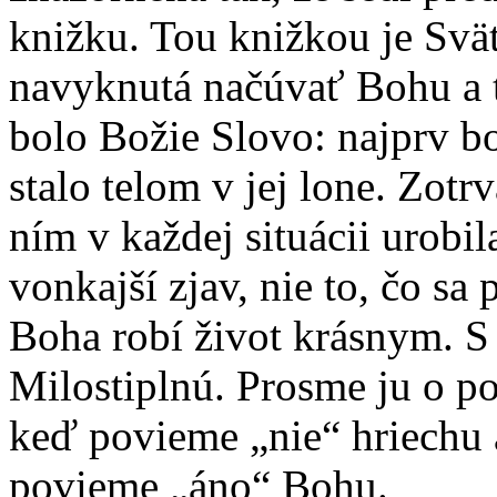
knižku. Tou knižkou je Svä
navyknutá načúvať Bohu a t
bolo Božie Slovo: najprv bo
stalo telom v jej lone. Zo
ním v každej situácii urobi
vonkajší zjav, nie to, čo sa
Boha robí život krásnym. 
Milostiplnú. Prosme ju o p
keď povieme „nie“ hriechu a
povieme „áno“ Bohu.