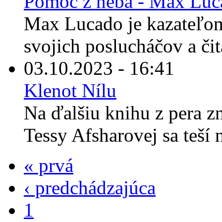
Pomoc z neba - Max Luc
Max Lucado je kazateľom
svojich poslucháčov a čit
03.10.2023 - 16:41
Klenot Nílu
Na ďalšiu knihu z pera z
Tessy Afsharovej sa teší 
« prvá
‹ predchádzajúca
1