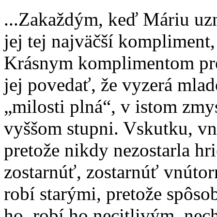
...Zakaždým, keď Máriu uzn
jej tej najväčší kompliment,
Krásnym komplimentom pre
jej povedať, že vyzerá mlad
„milosti plná“, v istom zmys
vyššom stupni. Vskutku, vn
pretože nikdy nezostarla hr
zostarnúť, zostarnúť vnútorn
robí starými, pretože spôso
ho, robí ho necitlivým, nec