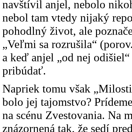
navštívil anjel, nebolo nik
nebol tam vtedy nijaký repo
pohodlný život, ale poznač
„Veľmi sa rozrušila“ (porov
a keď anjel „od nej odišiel“
pribúdať.
Napriek tomu však „Milosti 
bolo jej tajomstvo? Prídeme
na scénu Zvestovania. Na 
znázornená tak, že sedí pre