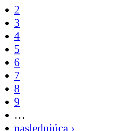
2
3
4
5
6
7
8
9
…
nasledujúca ›