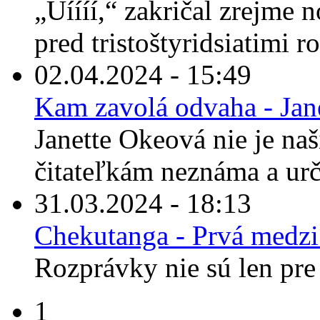
„Uíííí,“ zakričal zrejme 
pred tristoštyridsiatimi r
02.04.2024 - 15:49
Kam zavolá odvaha - Jan
Janette Okeová nie je n
čitateľkám neznáma a urči
31.03.2024 - 18:13
Chekutanga - Prvá medz
Rozprávky nie sú len pre 
1