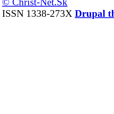
© Christ-Net.Sk
ISSN 1338-273X
Drupal t