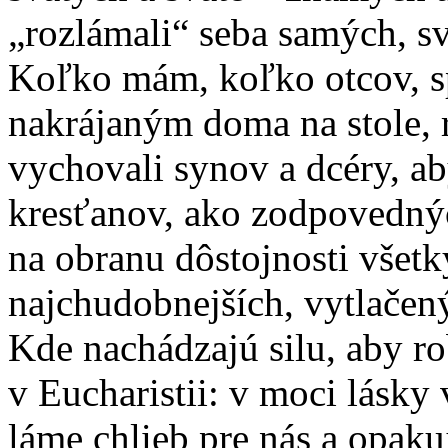
„rozlámali“ seba samých, sv
Koľko mám, koľko otcov, 
nakrájaným doma na stole, 
vychovali synov a dcéry, a
kresťanov, ako zodpovednýc
na obranu dôstojnosti všetk
najchudobnejších, vytlačen
Kde nachádzajú silu, aby ro
v Eucharistii: v moci lásky
láme chlieb pre nás a opaku