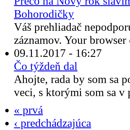
Prečo na Nový rok slávi
Bohorodičky
Váš prehliadač nepodporu
záznamov. Your browser d
09.11.2017 - 16:27
Čo týždeň dal
Ahojte, rada by som sa p
veci, s ktorými som sa v 
« prvá
‹ predchádzajúca