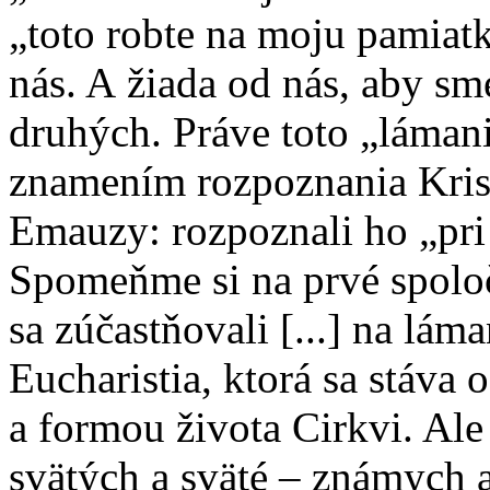
„toto robte na moju pamiatk
nás. A žiada od nás, aby sme
druhých. Práve toto „lámani
znamením rozpoznania Kris
Emauzy: rozpoznali ho „pri
Spomeňme si na prvé spoloč
sa zúčastňovali [...] na láma
Eucharistia, ktorá sa stáva
a formou života Cirkvi. Ale
svätých a sväté – známych 