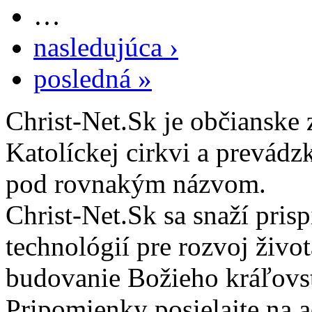
…
nasledujúca ›
posledná »
Christ-Net.Sk je občianske 
Katolíckej cirkvi a prevádz
pod rovnakým názvom.
Christ-Net.Sk sa snaží pri
technológií pre rozvoj živo
budovanie Božieho kráľovs
Pripomienky posielajte na 