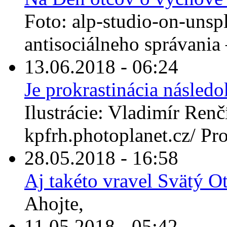
Foto: alp-studio-on-unsp
antisociálneho správania –
13.06.2018 - 06:24
Je prokrastinácia násle
Ilustrácie: Vladimír Renčí
kpfrh.photoplanet.cz/ Prok
28.05.2018 - 16:58
Aj takéto vravel Svätý 
Ahojte,
11.05.2018 - 05:42