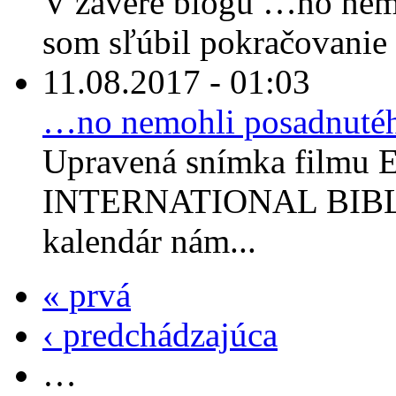
V závere blogu …no nem
som sľúbil pokračovanie 
11.08.2017 - 01:03
…no nemohli posadnuté
Upravená snímka filmu E
INTERNATIONAL BIBLE
kalendár nám...
« prvá
‹ predchádzajúca
…