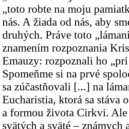
„toto robte na moju pamiatk
nás. A žiada od nás, aby sme
druhých. Práve toto „lámani
znamením rozpoznania Kris
Emauzy: rozpoznali ho „pri
Spomeňme si na prvé spoloč
sa zúčastňovali [...] na láma
Eucharistia, ktorá sa stáva
a formou života Cirkvi. Ale
svätých a sväté – známych 