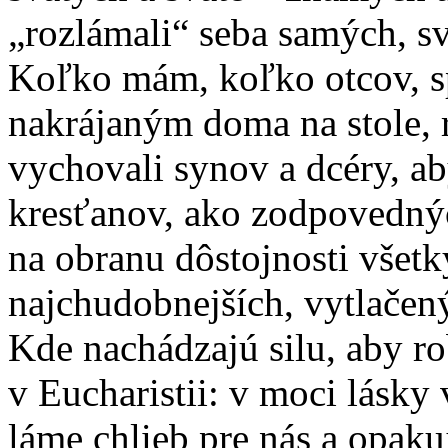
„rozlámali“ seba samých, sv
Koľko mám, koľko otcov, 
nakrájaným doma na stole, 
vychovali synov a dcéry, a
kresťanov, ako zodpovednýc
na obranu dôstojnosti všetk
najchudobnejších, vytlačen
Kde nachádzajú silu, aby ro
v Eucharistii: v moci lásky
láme chlieb pre nás a opaku