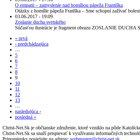
O empatii – zamyslenie nad homíliou pápeža Františka
Otázky z homílie pápeža Fratiška – Sme schopní zažívať bolesť dr
03.06.2017 - 19:09
Zoslanie ducha svetského
Súčasťou ilustrácie je fragment obrazu ZOSLANIE DUCHA S
« prvá
‹ predchádzajúca
…
5
6
7
8
9
10
11
12
13
…
nasledujúca ›
posledná »
Christ-Net.Sk je občianske združenie, ktoré vzniklo na pôde Katolíc
Christ-Net.Sk sa snaží prispievať k využívaniu informačných technoló
Pripomienky posielajte na adresu:
webmaster@christ-net.sk