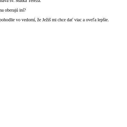
znáva sv. Matka Tereza.
a oberajú iní?
pohodlie vo vedomí, že Ježiš mi chce dať viac a oveľa lepšie.