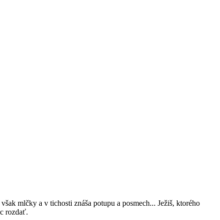
n však mlčky a v tichosti znáša potupu a posmech... Ježiš, ktorého
c rozdať.