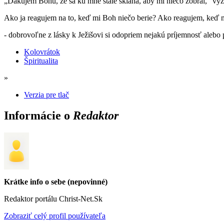
„Ďakujem Bohu, že sa ku mne stále skláňa, aby mi niečo zobral,“ vy
Ako ja reagujem na to, keď mi Boh niečo berie? Ako reagujem, keď m
- dobrovoľne z lásky k Ježišovi si odopriem nejakú príjemnosť alebo 
Kolovrátok
Špiritualita
»
Verzia pre tlač
Informácie o
Redaktor
Krátke info o sebe (nepovinné)
Redaktor portálu Christ-Net.Sk
Zobraziť celý profil používateľa