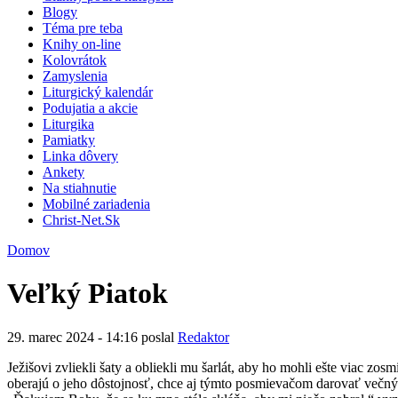
Blogy
Téma pre teba
Knihy on-line
Kolovrátok
Zamyslenia
Liturgický kalendár
Podujatia a akcie
Liturgika
Pamiatky
Linka dôvery
Ankety
Na stiahnutie
Mobilné zariadenia
Christ-Net.Sk
Domov
Veľký Piatok
29. marec 2024 - 14:16 poslal
Redaktor
Ježišovi zvliekli šaty a obliekli mu šarlát, aby ho mohli ešte viac zo
oberajú o jeho dôstojnosť, chce aj týmto posmievačom darovať večný 