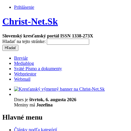
Prihlásenie
Christ-Net.Sk
Slovenský kresťanský portál ISSN 1338-273X
Hladať na tejto stránke:
Breviár
Mediablog
Sväté Písmo a dokumenty
Webpriestor
Webmail
Dnes je
štvrtok, 6. augusta 2026
Meniny má
Jozefína
Hlavné menu
Články podľa kategórií