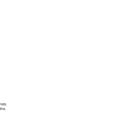
zvom.
tva.