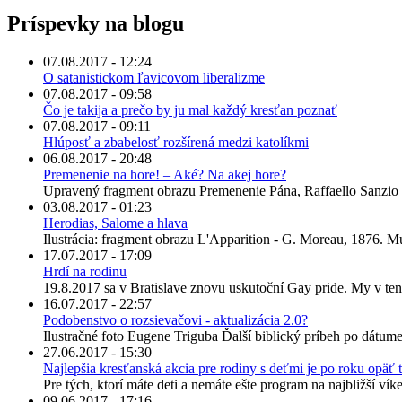
Príspevky na blogu
07.08.2017 - 12:24
O satanistickom ľavicovom liberalizme
07.08.2017 - 09:58
Čo je takija a prečo by ju mal každý kresťan poznať
07.08.2017 - 09:11
Hlúposť a zbabelosť rozšírená medzi katolíkmi
06.08.2017 - 20:48
Premenenie na hore! – Aké? Na akej hore?
Upravený fragment obrazu Premenenie Pána, Raffaello Sanzio 
03.08.2017 - 01:23
Herodias, Salome a hlava
Ilustrácia: fragment obrazu L'Apparition - G. Moreau, 1876. M
17.07.2017 - 17:09
Hrdí na rodinu
19.8.2017 sa v Bratislave znovu uskutoční Gay pride. My v ten
16.07.2017 - 22:57
Podobenstvo o rozsievačovi - aktualizácia 2.0?
Ilustračné foto Eugene Triguba Ďalší biblický príbeh po dátume
27.06.2017 - 15:30
Najlepšia kresťanská akcia pre rodiny s deťmi je po roku opäť 
Pre tých, ktorí máte deti a nemáte ešte program na najbližší ví
09.06.2017 - 17:16