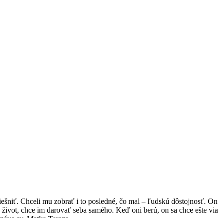
smiešniť. Chceli mu zobrať i to posledné, čo mal – ľudskú dôstojnosť. O
život, chce im darovať seba samého. Keď oni berú, on sa chce ešte via