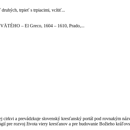
uhých, trpieť s trpiacimi, vcítiť...
VÄTÉHO – El Greco, 1604 – 1610, Prado,...
kej cirkvi a prevádzkuje slovenský kresťanský portál pod rovnakým ná
gií pre rozvoj života viery kresťanov a pre budovanie Božieho kráľovs