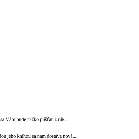
rý sa Vám bude ťažko púšťať z rúk.
dou jeho knihou sa nám dostáva nová...