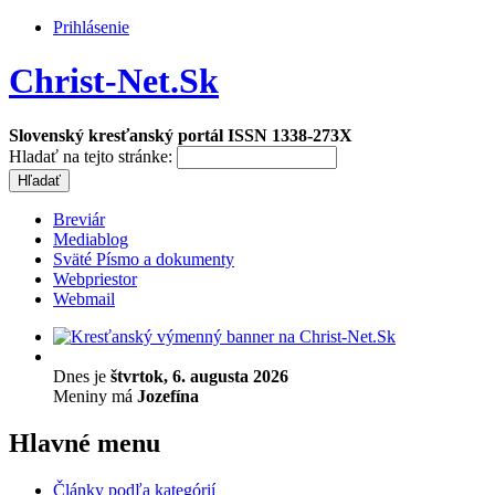
Prihlásenie
Christ-Net.Sk
Slovenský kresťanský portál ISSN 1338-273X
Hladať na tejto stránke:
Breviár
Mediablog
Sväté Písmo a dokumenty
Webpriestor
Webmail
Dnes je
štvrtok, 6. augusta 2026
Meniny má
Jozefína
Hlavné menu
Články podľa kategórií