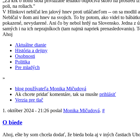
„Za krk o nohu stola priviazané teliatko odpočíva skoro na prostred 
poli, na roliach."
V Hlinkovi neblčal len jalový hnev proti utláčateľom -- on sa modlil a
Neblčal v ňom ani hnev na svojich. To by potom, ako videl to bábätko
pokazené, nevydarené. Ani čo by nebol hrdý na Slovensko. Jedna z ú
samých i na ich neprajníkoch (tam najmä napriek prenasledovaniu). T
Ahoj
Aktuálne dianie
História a dejiny
Osobnosti
Politika
Pre mladých
»
blog používateľa Monika Mičudová
Ak chcete pridať komentáre, tak sa musíte
prihlásiť
Verzia pre tlač
1. október 2024 - 21:26 poslal
Monika Mičudová
.
#
O biede
Ahoj, ešte by som chcela dodať, že bieda bola aj v iných častiach Uh