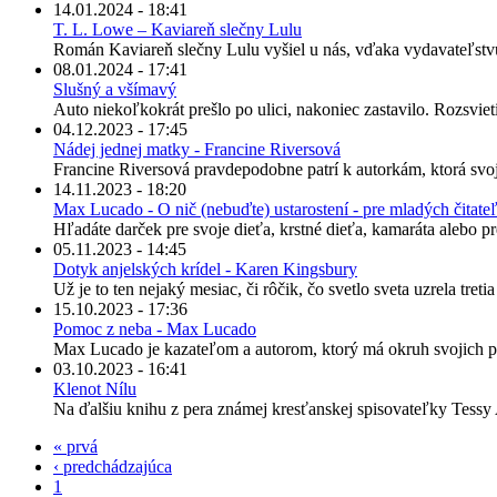
14.01.2024 - 18:41
T. L. Lowe – Kaviareň slečny Lulu
Román Kaviareň slečny Lulu vyšiel u nás, vďaka vydavateľstv
08.01.2024 - 17:41
Slušný a všímavý
Auto niekoľkokrát prešlo po ulici, nakoniec zastavilo. Rozsvieti
04.12.2023 - 17:45
Nádej jednej matky - Francine Riversová
Francine Riversová pravdepodobne patrí k autorkám, ktorá svoje
14.11.2023 - 18:20
Max Lucado - O nič (nebuďte) ustarostení - pre mladých čitate
Hľadáte darček pre svoje dieťa, krstné dieťa, kamaráta alebo 
05.11.2023 - 14:45
Dotyk anjelských krídel - Karen Kingsbury
Už je to ten nejaký mesiac, či rôčik, čo svetlo sveta uzrela tretia
15.10.2023 - 17:36
Pomoc z neba - Max Lucado
Max Lucado je kazateľom a autorom, ktorý má okruh svojich pos
03.10.2023 - 16:41
Klenot Nílu
Na ďalšiu knihu z pera známej kresťanskej spisovateľky Tessy A
« prvá
‹ predchádzajúca
1