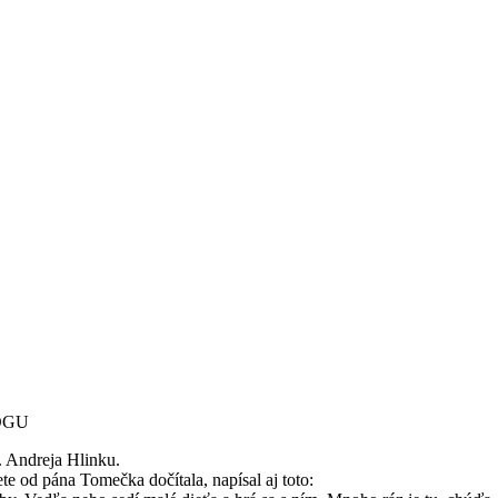
LOGU
. Andreja Hlinku.
e od pána Tomečka dočítala, napísal aj toto: