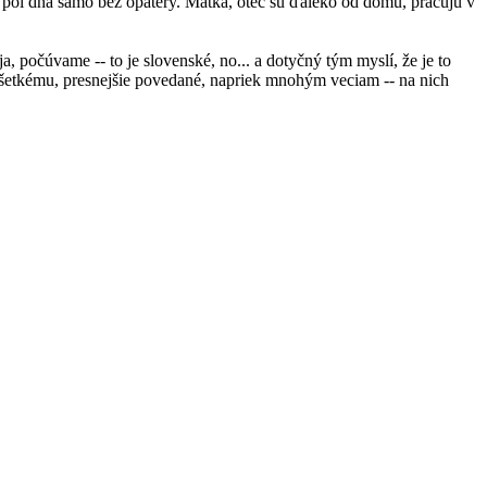
a, pol dňa samo bez opatery. Matka, otec sú ďaleko od domu, pracujú v
 počúvame -- to je slovenské, no... a dotyčný tým myslí, že je to
všetkému, presnejšie povedané, napriek mnohým veciam -- na nich