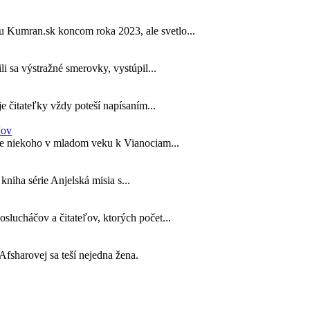
u Kumran.sk koncom roka 2023, ale svetlo...
li sa výstražné smerovky, vystúpil...
 čitateľky vždy poteší napísaním...
ľov
pre niekoho v mladom veku k Vianociam...
 kniha série Anjelská misia s...
lucháčov a čitateľov, ktorých počet...
fsharovej sa teší nejedna žena.