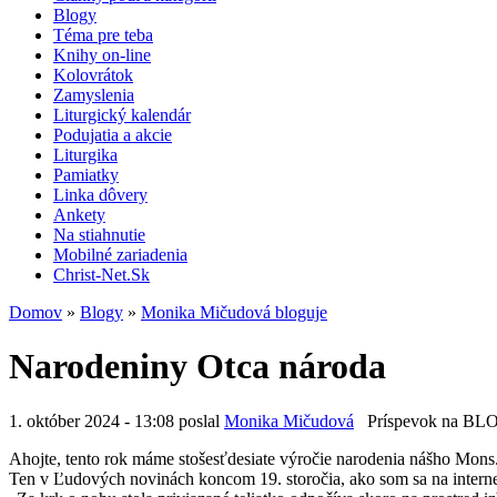
Blogy
Téma pre teba
Knihy on-line
Kolovrátok
Zamyslenia
Liturgický kalendár
Podujatia a akcie
Liturgika
Pamiatky
Linka dôvery
Ankety
Na stiahnutie
Mobilné zariadenia
Christ-Net.Sk
Domov
»
Blogy
»
Monika Mičudová bloguje
Narodeniny Otca národa
1. október 2024 - 13:08 poslal
Monika Mičudová
Príspevok na B
Ahojte, tento rok máme stošesťdesiate výročie narodenia nášho Mons
Ten v Ľudových novinách koncom 19. storočia, ako som sa na internet