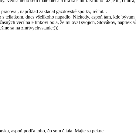
izby. Vedľa neho sedí malé dieťa a hrá sa s ním. Mnoho ráz je tu, chúď
 pracoval, napríklad zakladal gazdovské spolky, rečnil...
 s teliatkom, dnes všelikoho napadlo. Niekedy, aspoň tam, kde bývam ja,
žasných vecí na Hlinkovi bola, že miloval svojich, Slovákov, napriek 
ešme sa na zmŕtvychvstanie:)))
orska, aspoň podľa toho, čo som čítala. Majte sa pekne