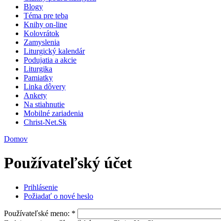
Blogy
Téma pre teba
Knihy on-line
Kolovrátok
Zamyslenia
Liturgický kalendár
Podujatia a akcie
Liturgika
Pamiatky
Linka dôvery
Ankety
Na stiahnutie
Mobilné zariadenia
Christ-Net.Sk
Domov
Používateľský účet
Prihlásenie
Požiadať o nové heslo
Používateľské meno:
*