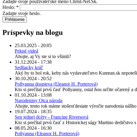
Zadajte svoje používateľské meno Christ-Net.Sk.
Heslo:
*
Zadajte svoje heslo.
Príspevky na blogu
25.03.2025 - 20:05
Pekné videá
Ahojte, aj Vy ste si to všimli?
31.12.2024 - 17:38
Sedliacky kráľ
Aký by to bol rok, keby nás vydavateľstvo Kumran.sk nepoteši
30.10.2024 - 20:52
Pollyanna dospieva (Eleanor H. Porterová)
Kto si prečítal prvú časť Pollyanny, ostal ňou určite očarený a
01.10.2024 - 13:08
Narodeniny Otca národa
Ahojte, tento rok máme stošesťdesiate výročie narodenia nášh
19.07.2024 - 18:35
Sen jednej dcéry - Francine Riversová
Kto si prečítal prvú časť z Historickej ságy Martino dedičstvo 
08.05.2024 - 16:30
Pollyanna (Eleanor H. Porterová)