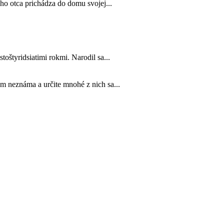
jho otca prichádza do domu svojej...
toštyridsiatimi rokmi. Narodil sa...
m neznáma a určite mnohé z nich sa...