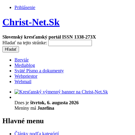
Prihlásenie
Christ-Net.Sk
Slovenský kresťanský portál ISSN 1338-273X
Hladať na tejto stránke:
Breviár
Mediablog
Sväté Písmo a dokumenty
Webpriestor
Webmail
Dnes je
štvrtok, 6. augusta 2026
Meniny má
Jozefína
Hlavné menu
Články podľa kategórií