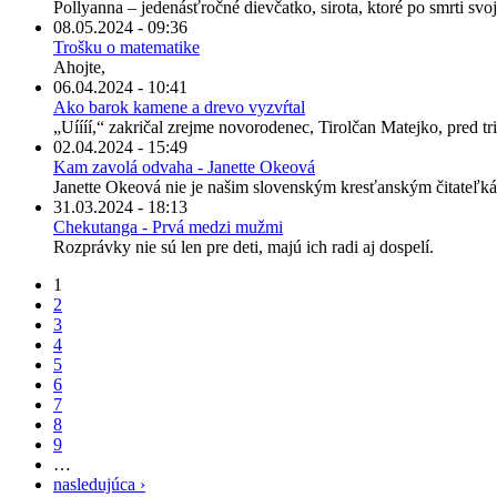
Pollyanna – jedenásťročné dievčatko, sirota, ktoré po smrti svo
08.05.2024 - 09:36
Trošku o matematike
Ahojte,
06.04.2024 - 10:41
Ako barok kamene a drevo vyzvŕtal
„Uíííí,“ zakričal zrejme novorodenec, Tirolčan Matejko, pred tris
02.04.2024 - 15:49
Kam zavolá odvaha - Janette Okeová
Janette Okeová nie je našim slovenským kresťanským čitateľká
31.03.2024 - 18:13
Chekutanga - Prvá medzi mužmi
Rozprávky nie sú len pre deti, majú ich radi aj dospelí.
1
2
3
4
5
6
7
8
9
…
nasledujúca ›