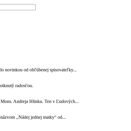
lo novinkou od obľúbenej spisovateľky...
 dotknutý radosťou.
o Mons. Andreja Hlinku. Ten v Ľudových...
s názvom ,,Nádej jednej matky“ od...