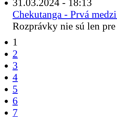
31.03.2024 - 18:13
Chekutanga - Prvá medz
Rozprávky nie sú len pre 
1
2
3
4
5
6
7