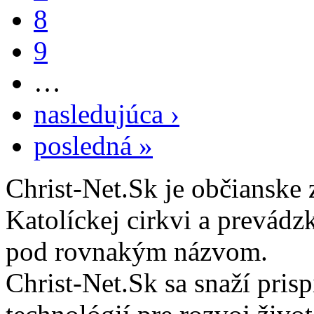
8
9
…
nasledujúca ›
posledná »
Christ-Net.Sk je občianske 
Katolíckej cirkvi a prevádz
pod rovnakým názvom.
Christ-Net.Sk sa snaží pri