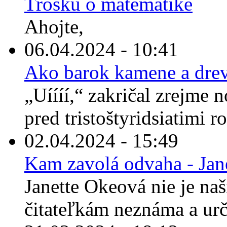
Trošku o matematike
Ahojte,
06.04.2024 - 10:41
Ako barok kamene a drev
„Uíííí,“ zakričal zrejme 
pred tristoštyridsiatimi r
02.04.2024 - 15:49
Kam zavolá odvaha - Jan
Janette Okeová nie je n
čitateľkám neznáma a urči