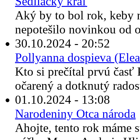
Sedliacky kráľ
Aký by to bol rok, keby
nepotešilo novinkou od o
30.10.2024 - 20:52
Pollyanna dospieva (Elea
Kto si prečítal prvú časť 
očarený a dotknutý rados
01.10.2024 - 13:08
Narodeniny Otca národa
Ahojte, tento rok máme s