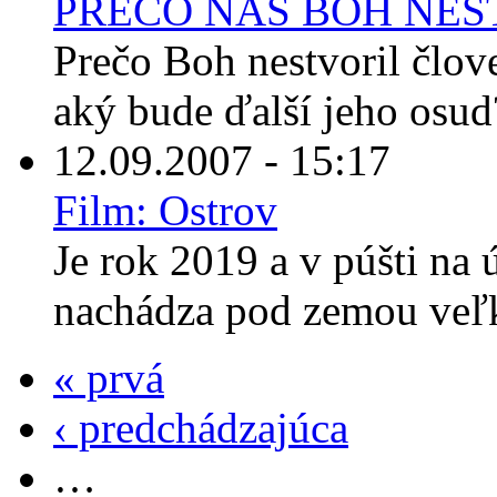
PREČO NÁS BOH NES
Prečo Boh nestvoril člov
aký bude ďalší jeho osud
12.09.2007 - 15:17
Film: Ostrov
Je rok 2019 a v púšti na
nachádza pod zemou veľk
« prvá
‹ predchádzajúca
…