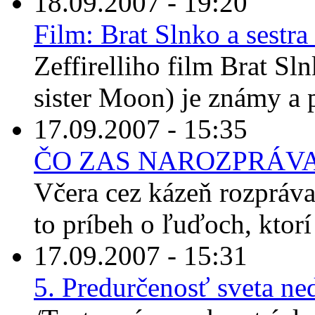
18.09.2007 - 19:20
Film: Brat Slnko a sestr
Zeffirelliho film Brat Sl
sister Moon) je známy a p
17.09.2007 - 15:35
ČO ZAS NAROZPRÁV
Včera cez kázeň rozpráva
to príbeh o ľuďoch, ktorí 
17.09.2007 - 15:31
5. Predurčenosť sveta n