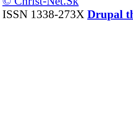
© Christ-Net.Sk
ISSN 1338-273X
Drupal t