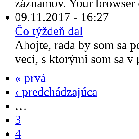
záznamov. Your browser d
09.11.2017 - 16:27
Čo týždeň dal
Ahojte, rada by som sa p
veci, s ktorými som sa v 
« prvá
‹ predchádzajúca
…
3
4