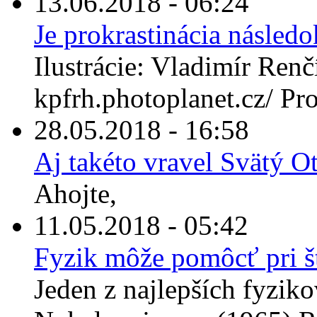
13.06.2018 - 06:24
Je prokrastinácia násle
Ilustrácie: Vladimír Renčí
kpfrh.photoplanet.cz/ Prok
28.05.2018 - 16:58
Aj takéto vravel Svätý 
Ahojte,
11.05.2018 - 05:42
Fyzik môže pomôcť pri št
Jeden z najlepších fyzikov