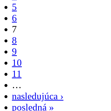
5
6
7
8
9
10
11
…
nasledujúca ›
posledná »