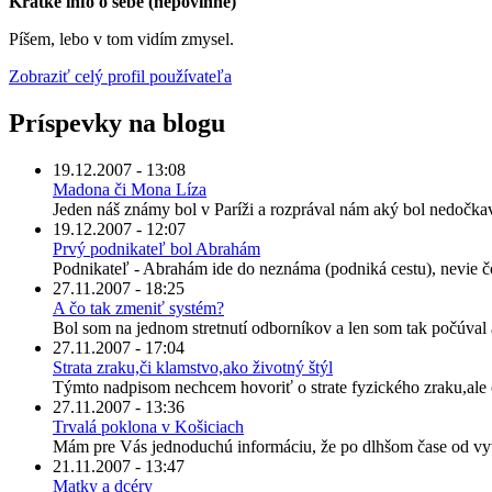
Krátke info o sebe (nepovinné)
Píšem, lebo v tom vidím zmysel.
Zobraziť celý profil používateľa
Príspevky na blogu
19.12.2007 - 13:08
Madona či Mona Líza
Jeden náš známy bol v Paríži a rozprával nám aký bol nedočkav
19.12.2007 - 12:07
Prvý podnikateľ bol Abrahám
Podnikateľ - Abrahám ide do neznáma (podniká cestu), nevie čo
27.11.2007 - 18:25
A čo tak zmeniť systém?
Bol som na jednom stretnutí odborníkov a len som tak počúval 
27.11.2007 - 17:04
Strata zraku,či klamstvo,ako životný štýl
Týmto nadpisom nechcem hovoriť o strate fyzického zraku,ale 
27.11.2007 - 13:36
Trvalá poklona v Košiciach
Mám pre Vás jednoduchú informáciu, že po dlhšom čase od vyvol
21.11.2007 - 13:47
Matky a dcéry