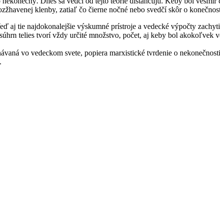
 nekonečný. Dnes sa vedci od tejto teórie dištancujú. Keby bol vesmír 
havenej klenby, zatiaľ čo čierne nočné nebo svedčí skôr o konečnost
 aj tie najdokonalejšie výskumné prístroje a vedecké výpočty zachytia
úhrn telies tvorí vždy určité množstvo, počet, aj keby bol akokoľvek 
ávaná vo vedeckom svete, popiera marxistické tvrdenie o nekonečnosti
.