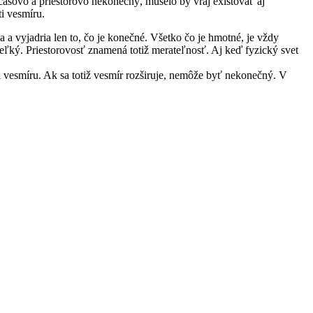
časovo a priestorovo nekonečný, muselo by vraj existovať aj
i vesmíru.
 a vyjadria len to, čo je konečné. Všetko čo je hmotné, je vždy
veľký. Priestorovosť znamená totiž merateľnosť. Aj keď fyzický svet
 vesmíru. Ak sa totiž vesmír rozširuje, nemôže byť nekonečný. V