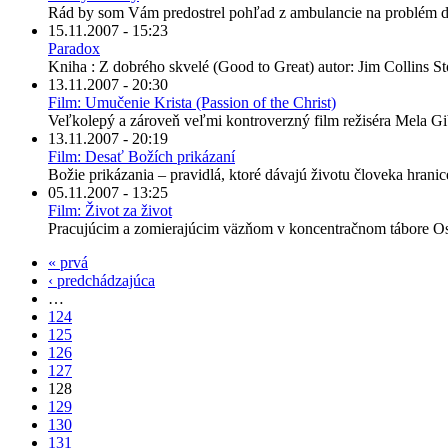
Rád by som Vám predostrel pohľad z ambulancie na problém d
15.11.2007 - 15:23
Paradox
Kniha : Z dobrého skvelé (Good to Great) autor: Jim Collins St
13.11.2007 - 20:30
Film: Umučenie Krista (Passion of the Christ)
Veľkolepý a zároveň veľmi kontroverzný film režiséra Mela Gib
13.11.2007 - 20:19
Film: Desať Božích prikázaní
Božie prikázania – pravidlá, ktoré dávajú životu človeka hranic
05.11.2007 - 13:25
Film: Život za život
Pracujúcim a zomierajúcim väzňom v koncentračnom tábore Os
« prvá
‹ predchádzajúca
…
124
125
126
127
128
129
130
131