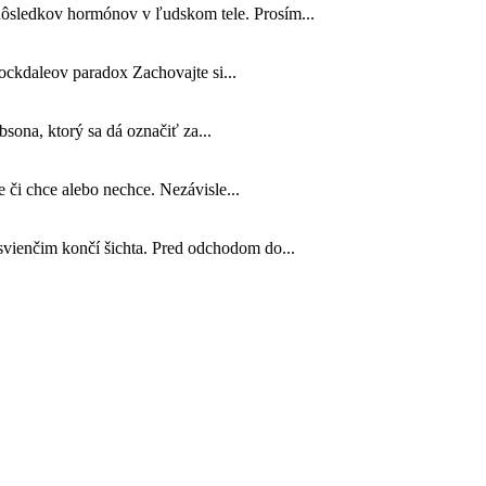
ôsledkov hormónov v ľudskom tele. Prosím...
ockdaleov paradox Zachovajte si...
sona, ktorý sa dá označiť za...
e či chce alebo nechce. Nezávisle...
vienčim končí šichta. Pred odchodom do...