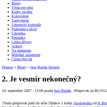
Blogy
Téma pre teba
Knihy on-line
Kolovrátok
Zamyslenia
Liturgický kalendár
Podujatia a akcie
Liturgika
Pamiatky
Linka dôvery
Ankety
Na stiahnutie
Mobilné zariadenia
Christ-Net.Sk
Domov
»
Blogy
»
Igor Barták bloguje
2. Je vesmír nekonečný?
10. september 2007 - 15:00 poslal
Igor Barták
Príspevok na BLOG
/Tento príspevok patrí do série článkov z knihy
Apologetika
od
K.Bar