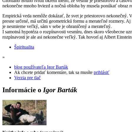
Giordano Bruno tvrdil okrem iného, že vesmír je priestorovo a časovo
nekonečne mnoho hviezd a nočná obloha by musela ponúkať obraz rozž
Empirická veda nemôže dokázať, že svet je priestorovo nekonečný. Veď
presne určené, má určitú geometrickú formu a merateľné rozmery. Aj s
je nesmierne veľký, sám v sebe je ohraničený a merateľný.
I samotná hypotéza o rozpínavosti vesmíru, dnes skoro všeobecne uzn
rozpínavosti je ale asi nekonečne veľký. Tak hovorí aj Albert Einstein
Špiritualita
»
blog používateľa Igor Barták
Ak chcete pridať komentáre, tak sa musíte
prihlásiť
Verzia pre tlač
Informácie o
Igor Barták