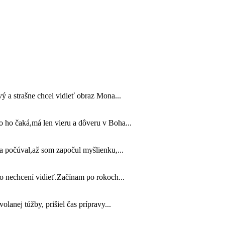
ý a strašne chcel vidieť obraz Mona...
 ho čaká,má len vieru a dôveru v Boha...
a počúval,až som započul myšlienku,...
o nechcení vidieť.Začínam po rokoch...
anej túžby, prišiel čas prípravy...