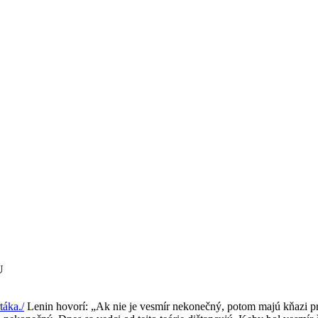
U
táka./
Lenin hovorí: „Ak nie je vesmír nekonečný, potom majú kňazi pra