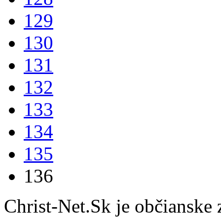
129
130
131
132
133
134
135
136
Christ-Net.Sk je občianske 