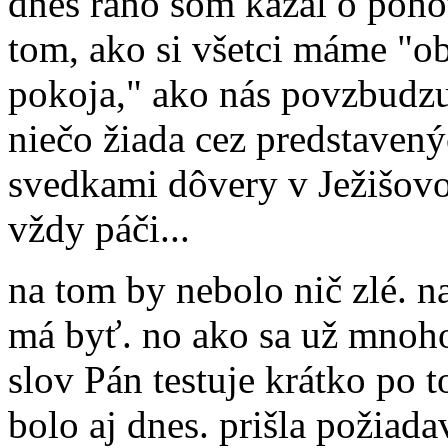
dnes ráno som kázal o poho
tom, ako si všetci máme "o
pokoja," ako nás povzbudzu
niečo žiada cez predstave
svedkami dôvery v Ježišovo 
vždy páči...
na tom by nebolo nič zlé. na
má byť. no ako sa už mnoho
slov Pán testuje krátko po 
bolo aj dnes. prišla požiada