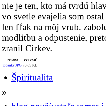
nie je ten, kto má tvrdú hla
vo svetle evajelia som ostal
len fľak na môj vrub. zabole
modlitbu a odpustenie, pre
zranil Cirkev.
Príloha
Veľkosť
topanky.JPG
70.65 KB
Špiritualita
»