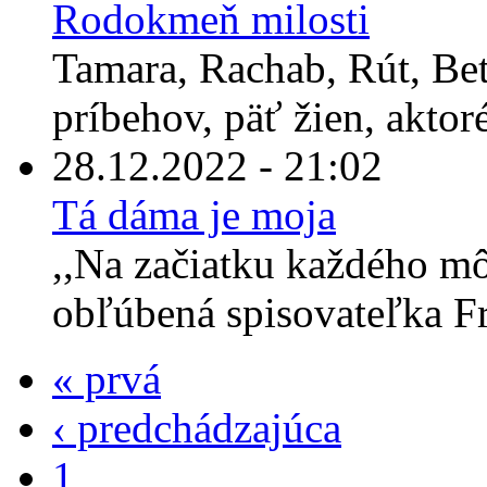
Rodokmeň milosti
Tamara, Rachab, Rút, Bet
príbehov, päť žien, aktor
28.12.2022 - 21:02
Tá dáma je moja
,,Na začiatku každého môj
obľúbená spisovateľka Fr
« prvá
‹ predchádzajúca
1