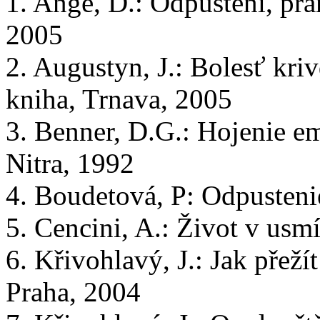
1. Ange, D.: Odpuštění, pra
2005
2. Augustyn, J.: Bolesť kri
kniha, Trnava, 2005
3. Benner, D.G.: Hojenie e
Nitra, 1992
4. Boudetová, P: Odpusteni
5. Cencini, A.: Život v usm
6. Křivohlavý, J.: Jak přežít
Praha, 2004