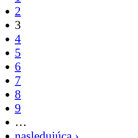
2
3
4
5
6
7
8
9
…
nasledujúca ›