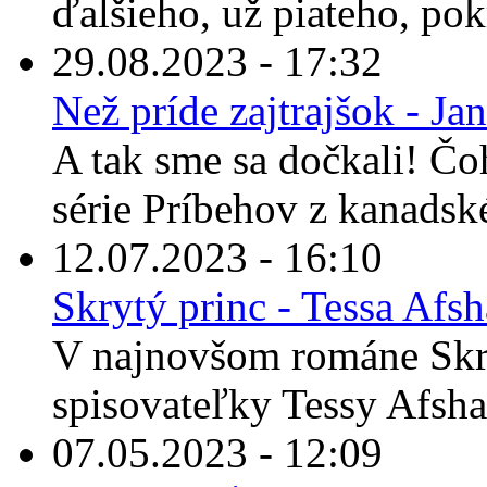
ďalšieho, už piateho, pok
29.08.2023 - 17:32
Než príde zajtrajšok - Ja
A tak sme sa dočkali! Čo
série Príbehov z kanadské
12.07.2023 - 16:10
Skrytý princ - Tessa Afs
V najnovšom románe Skr
spisovateľky Tessy Afshar
07.05.2023 - 12:09