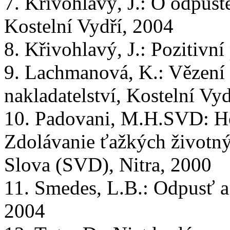
7. Křivohlavý, J.: O odpušt
Kostelní Vydří, 2004
8. Křivohlavý, J.: Pozitivní
9. Lachmanová, K.: Vězení 
nakladatelství, Kostelní Vy
10. Padovani, M.H.SVD: Ho
Zdolávanie ťažkých životn
Slova (SVD), Nitra, 2000
11. Smedes, L.B.: Odpusť 
2004