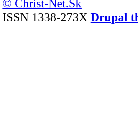
© Christ-Net.Sk
ISSN 1338-273X
Drupal t