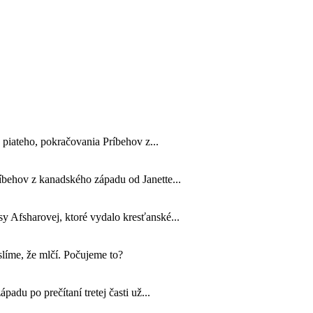
 piateho, pokračovania Príbehov z...
ríbehov z kanadského západu od Janette...
 Afsharovej, ktoré vydalo kresťanské...
líme, že mlčí. Počujeme to?
padu po prečítaní tretej časti už...