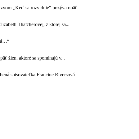
názvom ,,Keď sa rozvidnie“ pozýva opäť...
izabeth Thatcherovej, z ktorej sa...
ová…“
äť žien, aktoré sa spomínajú v...
úbená spisovateľka Francine Riversová...