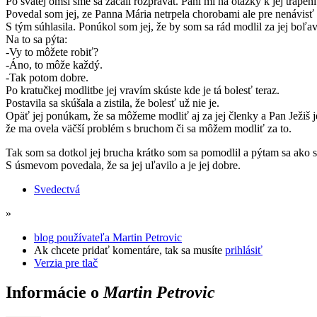
Po svätej omši sme sa začali rozprávat. Pani mi na otázky k jej trápe
Povedal som jej, ze Panna Mária netrpela chorobami ale pre nenávisť 
S tým súhlasila. Ponúkol som jej, že by som sa rád modlil za jej boľav
Na to sa pýta:
-Vy to môžete robiť?
-Áno, to môže každý.
-Tak potom dobre.
Po kratučkej modlitbe jej vravím skúste kde je tá bolesť teraz.
Postavila sa skúšala a zistila, že bolesť už nie je.
Opäť jej ponúkam, že sa môžeme modliť aj za jej členky a Pan Ježiš je
že ma ovela väčší problém s bruchom či sa môžem modliť za to.
Tak som sa dotkol jej brucha krátko som sa pomodlil a pýtam sa ako sa 
S úsmevom povedala, že sa jej uľavilo a je jej dobre.
Svedectvá
»
blog používateľa Martin Petrovic
Ak chcete pridať komentáre, tak sa musíte
prihlásiť
Verzia pre tlač
Informácie o
Martin Petrovic