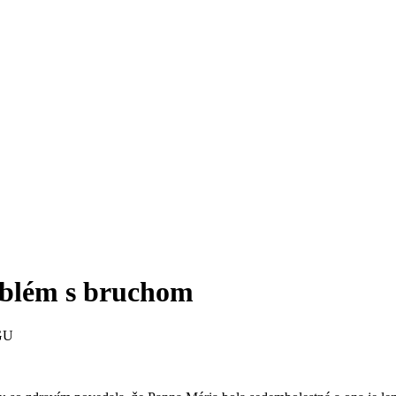
oblém s bruchom
GU