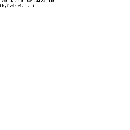
 chorá, tak to pokladá za málo.
byť zdraví a svätí.