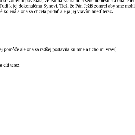
niu so zdravím povedala, že Panna Mária bola sedembolestná a ona je len
ľudí k jej dokonalému Synovi. Tiež, že Pán Ježiš zomrel aby sme mohli 
é kolená a ona sa chcela pridať ale ja jej vravím hneď teraz.
j pomôže ale ona sa radšej postavila ku mne a ticho mi vraví,
cíti teraz.