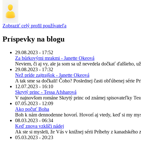
Zobraziť celý profil používateľa
Príspevky na blogu
29.08.2023 - 17:52
Za búrkovými mrakmi - Janette Okeová
Neviem, či aj vy, ale ja som sa už nevedela dočkať ďalšieho, už
29.08.2023 - 17:32
Než príde zajtrajšok - Janette Okeová
A tak sme sa dočkali! Čoho? Poslednej časti obľúbenej série P
12.07.2023 - 16:10
Skrytý princ - Tessa Afsharová
V najnovšom románe Skrytý princ od známej spisovateľky Tessy
07.05.2023 - 12:09
Ako počuť Boha
Boh k nám dennodenne hovorí. Hovorí aj vtedy, keď si my mys
08.03.2023 - 06:34
Keď znova vzklíči nádej
Ak ste si mysleli, že Vás v knižnej sérii Príbehy z kanadského zá
05.03.2023 - 20:23