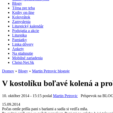
Blogy
Téma pre teba
Knihy on-line
Kolovrátok
Zamyslenia
Liturgický kalendár
Podujatia a akcie
Liturgika
Pamiatky
Linka dôvery
Ankety
Na stiahnutie
Mobilné zariadenia
Christ-Net.Sk
Domov
»
Blogy
»
Martin Petrovic bloguje
V kostolíku boľavé kolená a pr
10. október 2014 - 15:15 poslal
Martin Petrovic
Príspevok na BLO
15.09.2014
Počas omše prišla pani s barlami a sadla si vedľa mňa.