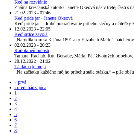
Keď sa rozvidnie
Známa kresťanská autorka Janette Okeová nás v tretej časti s 
21.02.2023 - 07:46
Keď príde jar - Janette Okeová
Keď príde jar – druhé pokračovanie príbehu slečny a učiteľky El
12.02.2023 - 22:05
Keď srdce zavolá
,,Narodila som sa 3. júna 1891 ako Elizabeth Marie Thatcher
02.02.2023 - 20:23
Rodokmeň milosti
Tamara, Rachab, Rút, Betsabe, Mária. Päť životných príbehov, p
28.12.2022 - 21:02
Tá dáma je moja
,,Na začiatku každého môjho príbehu stála otázka.“ – píše obľ
« prvá
‹ predchádzajúca
1
2
3
4
5
6
7
8