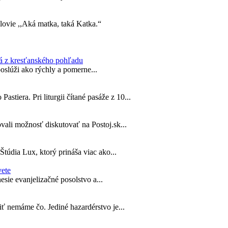
lovie ,,Aká matka, taká Katka.“
ná z kresťanského pohľadu
poslúži ako rýchly a pomerne...
iera. Pri liturgii čítané pasáže z 10...
vali možnosť diskutovať na Postoj.sk...
údia Lux, ktorý prináša viac ako...
vete
sie evanjelizačné posolstvo a...
iť nemáme čo. Jediné hazardérstvo je...