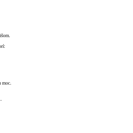
žišom.
rí:
vu moc.
.