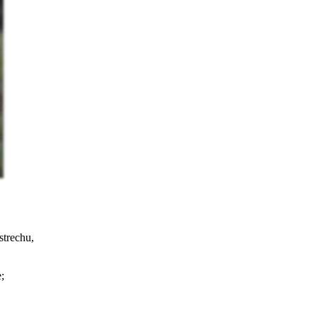
strechu,
;