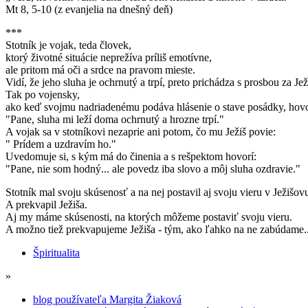
Mt 8, 5-10 (z evanjelia na dnešný deň)
***
Stotník je vojak, teda človek,
ktorý životné situácie neprežíva príliš emotívne,
ale pritom má oči a srdce na pravom mieste.
Vidí, že jeho sluha je ochrnutý a trpí, preto prichádza s prosbou za Je
Tak po vojensky,
ako keď svojmu nadriadenému podáva hlásenie o stave posádky, hovo
"Pane, sluha mi leží doma ochrnutý a hrozne trpí."
A vojak sa v stotníkovi nezaprie ani potom, čo mu Ježiš povie:
" Prídem a uzdravím ho."
Uvedomuje si, s kým má do činenia a s rešpektom hovorí:
"Pane, nie som hodný... ale povedz iba slovo a môj sluha ozdravie."
Stotník mal svoju skúsenosť a na nej postavil aj svoju vieru v Ježišo
A prekvapil Ježiša.
Aj my máme skúsenosti, na ktorých môžeme postaviť svoju vieru.
A možno tiež prekvapujeme Ježiša - tým, ako ľahko na ne zabúdame..
Špiritualita
»
blog používateľa Margita Žiaková