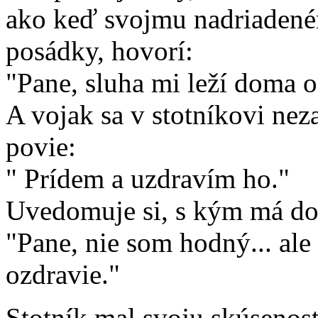
ako keď svojmu nadriadené
posádky, hovorí:
"Pane, sluha mi leží doma o
A vojak sa v stotníkovi nez
povie:
" Prídem a uzdravím ho."
Uvedomuje si, s kým má do 
"Pane, nie som hodný... ale
ozdravie."
Stotník mal svoju skúsenosť 