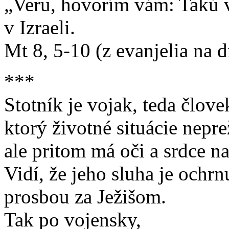
„Veru, hovorím vám: Takú v
v Izraeli.
Mt 8, 5-10 (z evanjelia na 
***
Stotník je vojak, teda člove
ktorý životné situácie nepre
ale pritom má oči a srdce n
Vidí, že jeho sluha je ochrnu
prosbou za Ježišom.
Tak po vojensky,