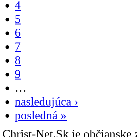
4
5
6
7
8
9
…
nasledujúca ›
posledná »
Christ-Net.Sk je občianske 