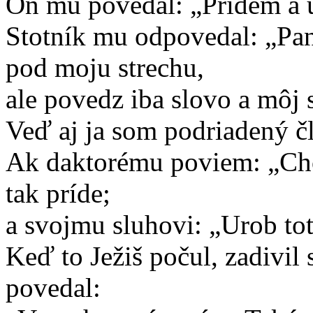
On mu povedal: „Prídem a 
Stotník mu odpovedal: „Pan
pod moju strechu,
ale povedz iba slovo a môj 
Veď aj ja som podriadený 
Ak daktorému poviem: „Cho
tak príde;
a svojmu sluhovi: „Urob tot
Keď to Ježiš počul, zadivil 
povedal: