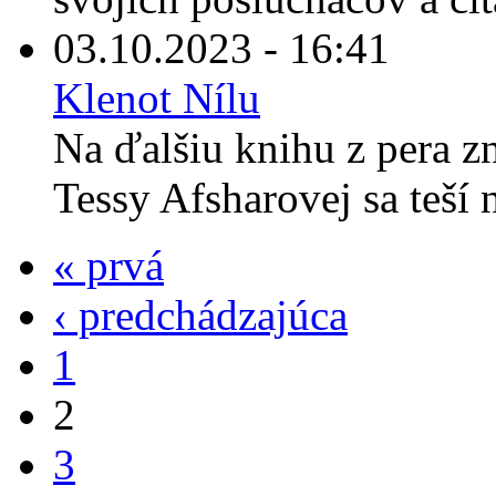
03.10.2023 - 16:41
Klenot Nílu
Na ďalšiu knihu z pera z
Tessy Afsharovej sa teší 
« prvá
‹ predchádzajúca
1
2
3