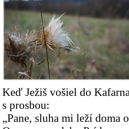
Keď Ježiš vošiel do Kafarna
s prosbou:
„Pane, sluha mi leží doma o