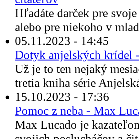
Hľadáte darček pre svoje 
alebo pre niekoho v mla
05.11.2023 - 14:45
Dotyk anjelských krídel
Už je to ten nejaký mesiac
tretia kniha série Anjelská
15.10.2023 - 17:36
Pomoc z neba - Max Luc
Max Lucado je kazateľom
svojich poslucháčov a čit