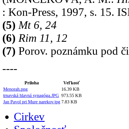
: Kon-Press, 1997, s. 15. 
(5)
Mt 6, 24
(6)
Rim 11, 12
(7)
Porov. poznámku pod č
----
Príloha
Veľkosť
Menorah.png
16.39 KB
trnavská hlavná synagóga.JPG
973.55 KB
Jan Pavol pri Mure narekov.jpg
7.83 KB
Cirkev