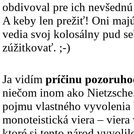
obdivoval pre ich nevšednú 
A keby len prežiť! Oni maj
vedia svoj kolosálny pud s
zúžitkovať. ;-)
Ja vidím
príčinu pozoruho
niečom inom ako Nietzsch
pojmu vlastného vyvolenia 
monoteistická viera – viera
ktoré si tento národ vyvoli