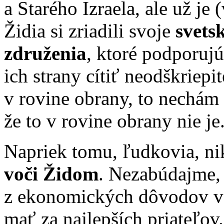
a Starého Izraela, ale už je 
Židia si zriadili svoje
svets
združenia
, ktoré podporujú
ich strany cítiť neodškriepit
v rovine obrany, to nechám
že to v rovine obrany nie je
Napriek tomu, ľudkovia, n
voči Židom
. Nezabúdajme,
z ekonomických dôvodov v
mať za najlepších priateľov