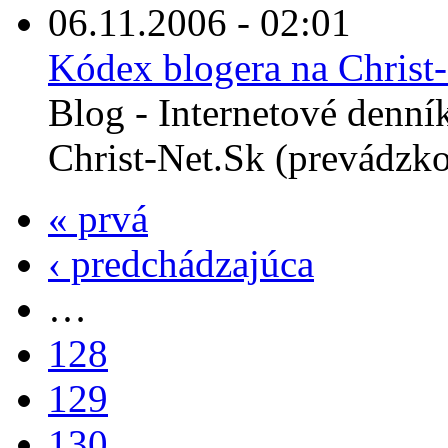
06.11.2006 - 02:01
Kódex blogera na Christ
Blog - Internetové denní
Christ-Net.Sk (prevádzko
« prvá
‹ predchádzajúca
…
128
129
130