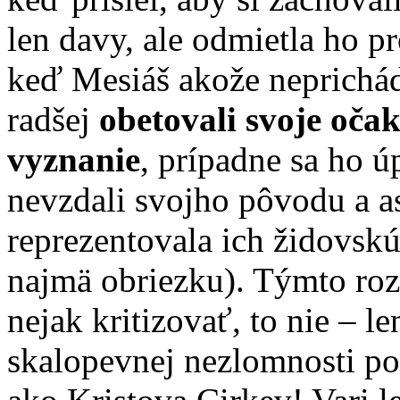
len davy, ale odmietla ho p
keď Mesiáš akože neprichádz
radšej
obetovali svoje oča
vyznanie
, prípadne sa ho ú
nevzdali svojho pôvodu a as
reprezentovala ich židovskú
najmä obriezku). Týmto r
nejak kritizovať, to nie – l
skalopevnej nezlomnosti poč