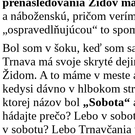
prenasledovania Židov má 
a náboženskú, pričom verím
„ospravedlňujúcou“ to spo
Bol som v šoku, keď som sa
Trnava má svoje skryté deji
Židom. A to máme v meste 
kedysi dávno v hlbokom str
ktorej názov bol
„Sobota“
hádajte prečo? Lebo v sobot
v sobotu? Lebo Trnavčania 