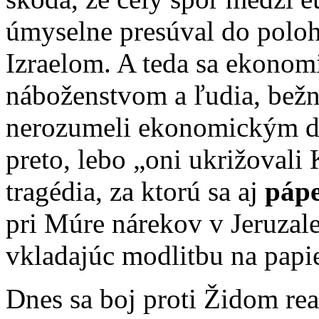
úmyselne presúval do polo
Izraelom. A teda sa ekonom
náboženstvom a ľudia, bežní
nerozumeli ekonomickým d
preto, lebo „oni ukrižovali K
tragédia, za ktorú sa aj
pápe
pri Múre nárekov v Jeruzal
vkladajúc modlitbu na papi
Dnes sa boj proti Židom rea