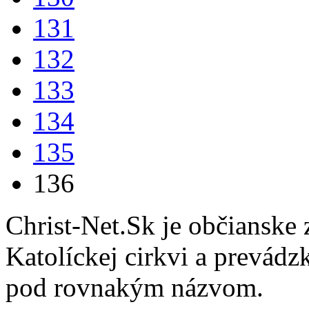
131
132
133
134
135
136
Christ-Net.Sk je občianske 
Katolíckej cirkvi a prevádz
pod rovnakým názvom.