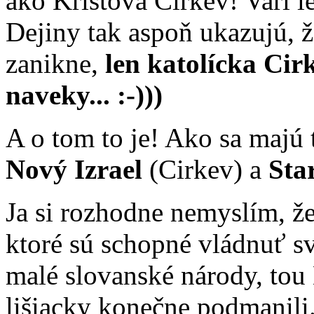
ako Kristova Cirkev! Vari l
Dejiny tak aspoň ukazujú, ž
zanikne,
len katolícka Cir
naveky... :-)))
A o tom to je! Ako sa majú 
Nový Izrael
(Cirkev) a
Sta
Ja si rozhodne nemyslím, že
ktoré sú schopné vládnuť sv
malé slovanské národy, to
lišiacky konečne podmanili.