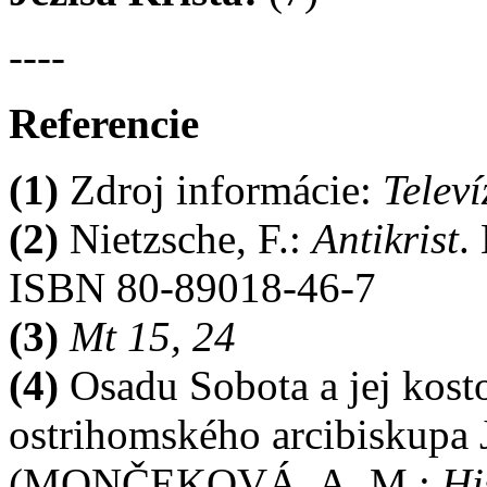
----
Referencie
(1)
Zdroj informácie:
Telev
(2)
Nietzsche, F.:
Antikrist
.
ISBN 80-89018-46-7
(3)
Mt 15, 24
(4)
Osadu Sobota a jej kosto
ostrihomského arcibiskupa 
(MONČEKOVÁ, A. M.:
Hi