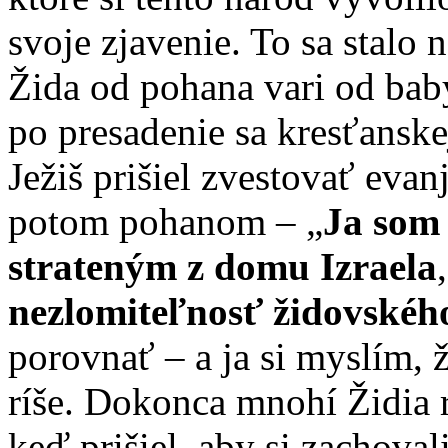
svoje zjavenie. To sa stalo
Žida od pohana vari od bab
po presadenie sa kresťanske
Ježiš prišiel zvestovať ev
potom pohanom – „
Ja som 
strateným z domu Izraela
nezlomiteľnosť židovskéh
porovnať – a ja si myslím, 
ríše. Dokonca mnohí Židia r
keď prišiel, aby si zachoval