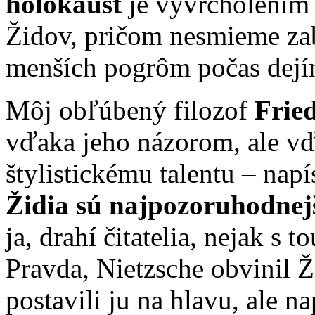
holokaust
je vyvrcholením 
Židov, pričom nesmieme za
menších pogrôm počas dejí
Môj obľúbený filozof
Fried
vďaka jeho názorom, ale vďa
štylistickému talentu – nap
Židia sú najpozoruhodnejš
ja, drahí čitatelia, nejak s
Pravda, Nietzsche obvinil Ž
postavili ju na hlavu, ale 