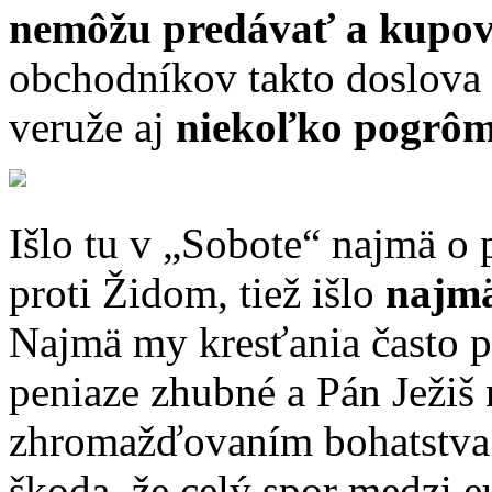
nemôžu predávať a kupo
obchodníkov takto doslova 
veruže aj
niekoľko pogrô
Išlo tu v „Sobote“ najmä o 
proti Židom, tiež išlo
najmä
Najmä my kresťania často 
peniaze zhubné a Pán Ježiš
zhromažďovaním bohatstva a
škoda, že celý spor medzi e