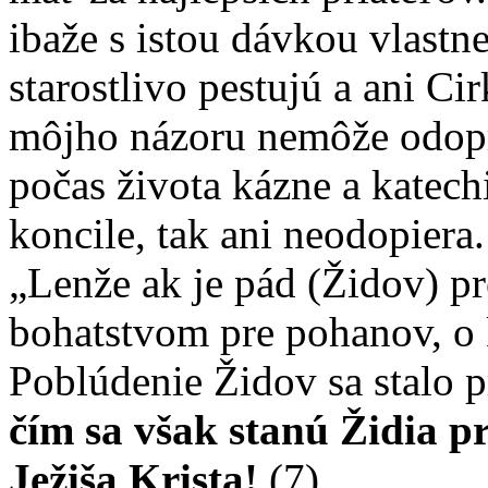
ibaže s istou dávkou vlastn
starostlivo pestujú a ani Ci
môjho názoru nemôže odopri
počas života kázne a katec
koncile, tak ani neodopiera
„Lenže ak je pád (Židov) p
bohatstvom pre pohanov, o 
Poblúdenie Židov sa stalo 
čím sa však stanú Židia pr
Ježiša Krista!
(7)