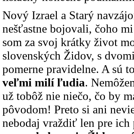
Nový Izrael a Starý navzájo
nešťastne bojovali, čoho m
som za svoj krátky život m
slovenských Židov, s dvom
pomerne pravidelne. A sú to
veľmi milí ľudia
. Nemôžem
už tobôž nie niečo, čo by m
pôvodom! Preto si ani nevie
nebodaj vraždiť len pre ic