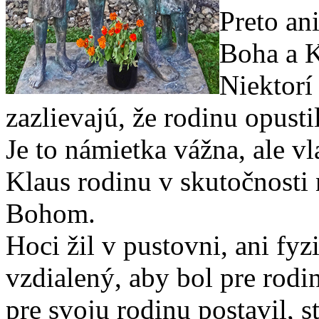
Preto an
Boha a K
Niektorí
zazlievajú, že rodinu opustil
Je to námietka vážna, ale v
Klaus rodinu v skutočnosti 
Bohom.
Hoci žil v pustovni, ani fy
vzdialený, aby bol pre rod
pre svoju rodinu postavil, s