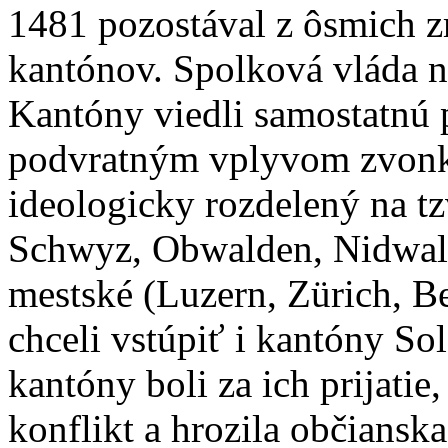
1481 pozostával z ôsmich 
kantónov. Spolková vláda n
Kantóny viedli samostatnú 
podvratným vplyvom zvonka
ideologicky rozdelený na tz
Schwyz, Obwalden, Nidwald
mestské (Luzern, Zürich, B
chceli vstúpiť i kantóny So
kantóny boli za ich prijatie,
konflikt a hrozila občianska