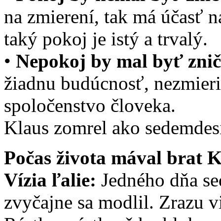
na zmierení, tak má účasť n
taký pokoj je istý a trvalý.
•
Nepokoj by mal byť znič
žiadnu budúcnosť, nezmierit
spoločenstvo človeka.
Klaus zomrel ako sedemdes
Počas života mával brat K
Vízia ľalie:
Jedného dňa sed
zvyčajne sa modlil. Zrazu vi