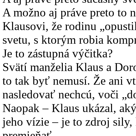
A možno aj práve preto to ni
Klausovi, že rodinu „opustil
svetu, s ktorým robia komp
Je to zástupná výčitka?
Svätí manželia Klaus a Dor
to tak byť nemusí. Že ani v
nasledovať nechcú, voči „d
Naopak – Klaus ukázal, aký
jeho vízie – je to zdroj sil
premieňať.