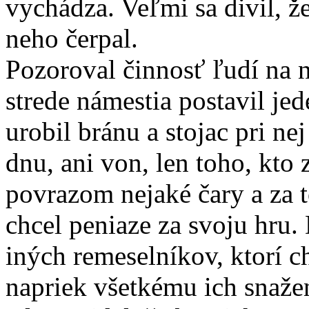
vychádza. Veľmi sa divil, ž
neho čerpal.
Pozoroval činnosť ľudí na n
strede námestia postavil jed
urobil bránu a stojac pri n
dnu, ani von, len toho, kto z
povrazom nejaké čary a za t
chcel peniaze za svoju hru. 
iných remeselníkov, ktorí ch
napriek všetkému ich snažen