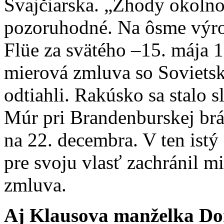
Švajčiarska. „Zhody okolno
pozoruhodné. Na ôsme výroč
Flüe za svätého –15. mája 
mierová zmluva so Soviets
odtiahli. Rakúsko sa stalo
Múr pri Brandenburskej brán
na 22. decembra. V ten istý
pre svoju vlasť zachránil m
zmluva.
Aj Klausova manželka Dor