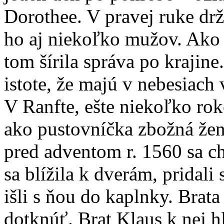
Dorothee. V pravej ruke drž
ho aj niekoľko mužov. Ako 
tom šírila správa po krajin
istote, že majú v nebesiac
V Ranfte, ešte niekoľko rok
ako pustovníčka zbožná žen
pred adventom r. 1560 sa c
sa blížila k dverám, pridali 
išli s ňou do kaplnky. Brat
dotknúť. Brat Klaus k nej h