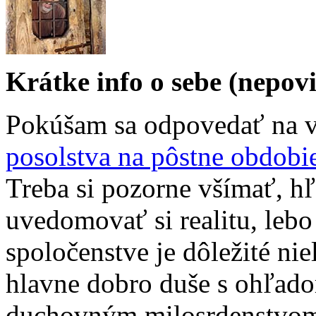
Krátke info o sebe (nepov
Pokúšam sa odpovedať na v
posolstva na pôstne obdobi
Treba si pozorne všímať, h
uvedomovať si realitu, leb
spoločenstve je dôležité nie
hlavne dobro duše s ohľadom
duchovným milosrdenstvom 