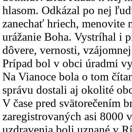
hlasom. Odkázal po nej ľu
zanechať hriech, menovite 
urážanie Boha. Vystríhal i 
dôvere, vernosti, vzájomnej
Prípad bol v obci úradmi v
Na Vianoce bola o tom číta
správu dostali aj okolité ob
V čase pred svätorečením br
zaregistrovaných asi 8000 v
uzdravenia boli uznané v R