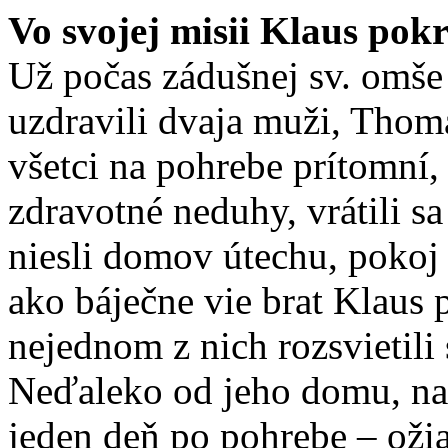
Vo svojej misii Klaus pokr
Už počas zádušnej sv. omše
uzdravili dvaja muži, Tho
všetci na pohrebe prítomní,
zdravotné neduhy, vrátili sa
niesli domov útechu, pokoj 
ako báječne vie brat Klaus 
nejednom z nich rozsvietili 
Neďaleko od jeho domu, nad
jeden deň po pohrebe – ožia