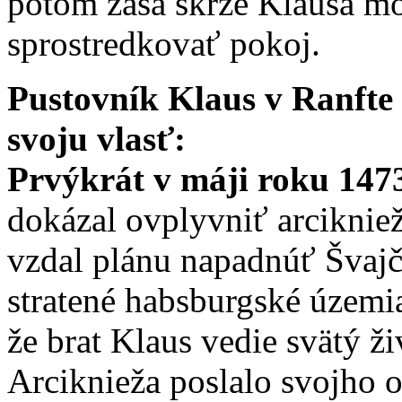
potom zasa skrze Klausa m
sprostredkovať pokoj.
Pustovník Klaus v Ranfte 
svoju vlasť:
Prvýkrát v máji roku 147
dokázal ovplyvniť arciknie
vzdal plánu napadnúť Švajči
stratené habsburgské územia
že brat Klaus vedie svätý ž
Arciknieža poslalo svojho 