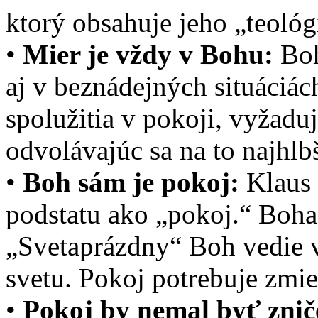
ktorý obsahuje jeho „teológ
•
Mier je vždy v Bohu:
Boh
aj v beznádejných situáciác
spolužitia v pokoji, vyžad
odvolávajúc sa na to najhlb
•
Boh sám je pokoj:
Klaus 
podstatu ako „pokoj.“ Boha
„Svetaprázdny“ Boh vedie
svetu. Pokoj potrebuje zmie
•
Pokoj by nemal byť znič