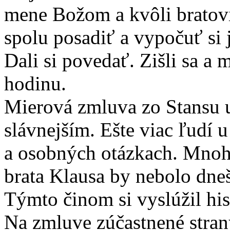
mene Božom a kvôli bratovi 
spolu posadiť a vypočuť si 
Dali si povedať. Zišli sa a
hodinu.
Mierová zmluva zo Stansu u
slávnejším. Ešte viac ľudí 
a osobných otázkach. Mnohí
brata Klausa by nebolo dne
Týmto činom si vyslúžil hist
Na zmluve zúčastnené strany