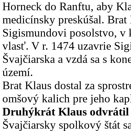
Horneck do Ranftu, aby Kla
medicínsky preskúšal. Brat 
Sigismundovi posolstvo, v 
vlasť. V r. 1474 uzavrie S
Švajčiarska a vzdá sa s ko
území.
Brat Klaus dostal za sprost
omšový kalich pre jeho kap
Druhýkrát Klaus odvrátil 
Švajčiarsky spolkový štát 