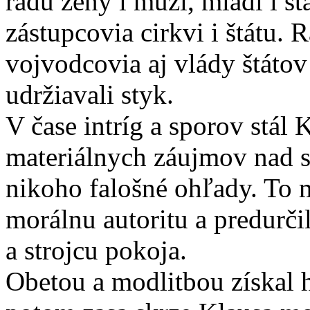
radu ženy i muži, mladí i st
zástupcovia cirkvi i štátu. 
vojvodcovia aj vlády štátov
udržiavali styk.
V čase intríg a sporov stál
materiálnych záujmov nad s
nikoho falošné ohľady. To 
morálnu autoritu a predurči
a strojcu pokoja.
Obetou a modlitbou získal 