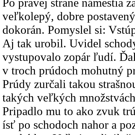
Po pravej strane námestia z
veľkolepý, dobre postavený
dokorán. Pomyslel si: Vstúp 
Aj tak urobil. Uvidel schody
vystupovalo zopár ľudí. Ďal
v troch prúdoch mohutný p
Prúdy zurčali takou strašno
takých veľkých množstvách, 
Pripadlo mu to ako zvuk tr
ísť po schodoch nahor a poz