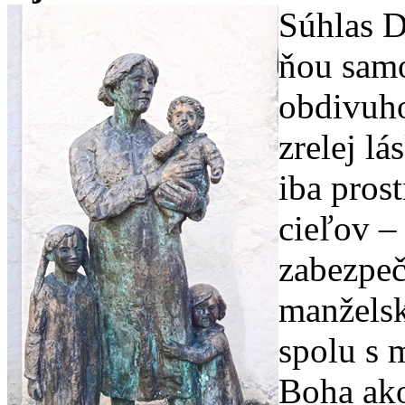
Súhlas D
ňou samo
obdivuh
zrelej l
iba pros
cieľov –
zabezpeč
manželsk
spolu s 
Boha ako