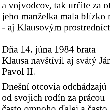
a vojvodcov, tak určite za o
jeho manželka mala blízko n
- aj Klausovým prostredníc
Dňa 14. júna 1984 brata
Klausa navštívil aj svätý Já
Pavol II.
Dnešní otcovia odchádzajú
od svojich rodín za prácou
často omnoho ďalej a často