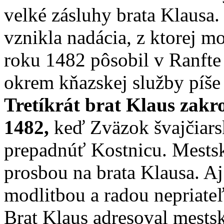
velké zásluhy brata Klausa.
vznikla nadácia, z ktorej m
roku 1482 pôsobil v Ranfte 
okrem kňazskej služby píše a
Tretíkrát brat Klaus zakroč
1482,
keď Zväzok švajčiars
prepadnúť Kostnicu. Mestská
prosbou na brata Klausa. Aj
modlitbou a radou nepriateľ
Brat Klaus adresoval mestsk