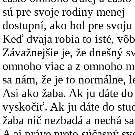
sú pre svoje rodiny menej
dostupní, ako bol pre svoju
Keď dvaja robia to isté, vôb
Závažnejšie je, že dnešný s
omnoho viac a z omnoho me
sa nám, že je to normálne, 
Asi ako žaba. Ak ju dáte do 
vyskočiť. Ak ju dáte do stu
žaba nič nezbadá a nechá s
A aj práve preto súčasný sve