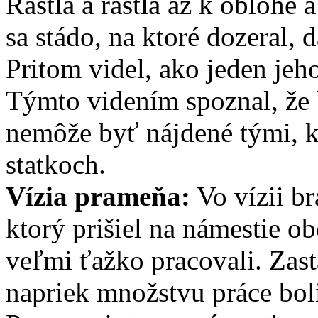
Rástla a rástla až k oblohe
sa stádo, na ktoré dozeral, 
Pritom videl, ako jeden jeho
Týmto videním spoznal, že 
nemôže byť nájdené tými, k
statkoch.
Vízia prameňa:
Vo vízii br
ktorý prišiel na námestie ob
veľmi ťažko pracovali. Zasta
napriek množstvu práce bol