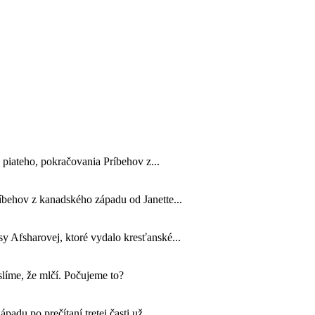
 piateho, pokračovania Príbehov z...
ríbehov z kanadského západu od Janette...
 Afsharovej, ktoré vydalo kresťanské...
líme, že mlčí. Počujeme to?
padu po prečítaní tretej časti už...