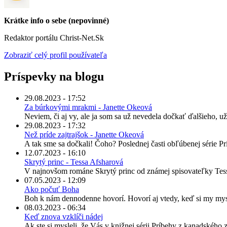
Krátke info o sebe (nepovinné)
Redaktor portálu Christ-Net.Sk
Zobraziť celý profil používateľa
Príspevky na blogu
29.08.2023 - 17:52
Za búrkovými mrakmi - Janette Okeová
Neviem, či aj vy, ale ja som sa už nevedela dočkať ďalšieho, už
29.08.2023 - 17:32
Než príde zajtrajšok - Janette Okeová
A tak sme sa dočkali! Čoho? Poslednej časti obľúbenej série P
12.07.2023 - 16:10
Skrytý princ - Tessa Afsharová
V najnovšom románe Skrytý princ od známej spisovateľky Tessy
07.05.2023 - 12:09
Ako počuť Boha
Boh k nám dennodenne hovorí. Hovorí aj vtedy, keď si my mys
08.03.2023 - 06:34
Keď znova vzklíči nádej
Ak ste si mysleli, že Vás v knižnej sérii Príbehy z kanadského zá