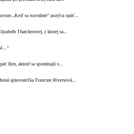
názvom ,,Keď sa rozvidnie“ pozýva opäť...
izabeth Thatcherovej, z ktorej sa...
ová…“
äť žien, aktoré sa spomínajú v...
úbená spisovateľka Francine Riversová...