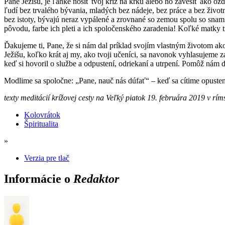
Pane Ježišu, je ľahké nosiť tvoj kríž na krku alebo ho zavesiť ako o
ľudí bez trvalého bývania, mladých bez nádeje, bez práce a bez životn
bez istoty, bývajú neraz vypálené a zrovnané so zemou spolu so snami
pôvodu, farbe ich pleti a ich spoločenského zaradenia! Koľké matky t
Ďakujeme ti, Pane, že si nám dal príklad svojím vlastným životom ako
Ježišu, koľko krát aj my, ako tvoji učeníci, sa navonok vyhlasujeme 
keď si hovoril o službe a odpustení, odriekaní a utrpení. Pomôž nám 
Modlime sa spoločne: „Pane, nauč nás dúfať“ – keď sa cítime opusten
texty meditácií krížovej cesty na Veľký piatok 19. februára 2019 v rí
Kolovrátok
Špiritualita
»
Verzia pre tlač
Informácie o
Redaktor