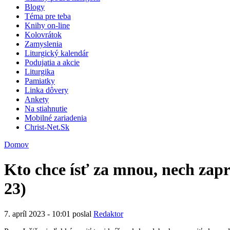
Blogy
Téma pre teba
Knihy on-line
Kolovrátok
Zamyslenia
Liturgický kalendár
Podujatia a akcie
Liturgika
Pamiatky
Linka dôvery
Ankety
Na stiahnutie
Mobilné zariadenia
Christ-Net.Sk
Domov
Kto chce ísť za mnou, nech zapr
23)
7. apríl 2023 - 10:01 poslal
Redaktor