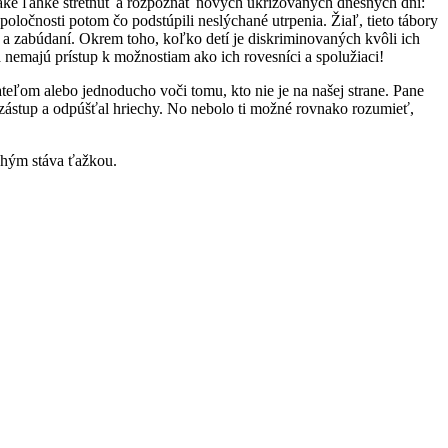
 také ľahké stretnúť a rozpoznať nových ukrižovaných dnešných dní:
poločnosti potom čo podstúpili neslýchané utrpenia. Žiaľ, tieto tábory
í a zabúdaní. Okrem toho, koľko detí je diskriminovaných kvôli ich
 nemajú prístup k možnostiam ako ich rovesníci a spolužiaci!
ateľom alebo jednoducho voči tomu, kto nie je na našej strane. Pane
ý zástup a odpúšťal hriechy. No nebolo ti možné rovnako rozumieť,
ruhým stáva ťažkou.