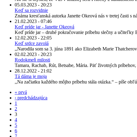
05.03.2023 - 20:23
Keď sa rozvidnie
Známa kresťanská autorka Janette Okeová nás v tretej časti s 
21.02.2023 - 07:46
Keď príde jar - Janette Okeová
Keď príde jar – druhé pokračovanie príbehu slečny a učiteľky El
12.02.2023 - 22:05
Keď srdce zavolá
,,Narodila som sa 3. júna 1891 ako Elizabeth Marie Thatcher
02.02.2023 - 20:23
Rodokmeň milosti
Tamara, Rachab, Rút, Betsabe, Mária. Päť životných príbehov, p
28.12.2022 - 21:02
Tá dáma je moja
,,Na začiatku každého môjho príbehu stála otázka.“ – píše obľ
« prvá
‹ predchádzajúca
1
2
3
4
5
6
7