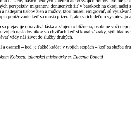
zdobu na steny našich pekných katedrál alebo svojich domov. No nie je
ých perspektív, migrantov, donútených žiť v barakoch na okraji našej s
 a nádejami tisícov žien a mužov, ktorí museli emigrovať, sú využívan
rpia ponižovanie keď sa musia prizerať, ako sa ich deťom vysmievajú a
 sa prejavuje opravdivá láska a záujem o blížneho, osobitne voči nepri
za tvojich nasledovníkov vo chvíľach keď si konal zázraky, sýtil hladn
dávať vždy náš život do služby druhých.
í a osamelí – keď je ťažké kráčať v tvojich stopách – keď sa služba d
mskom Koloseu. talianskej misionárky sr. Eugenia Bonetti