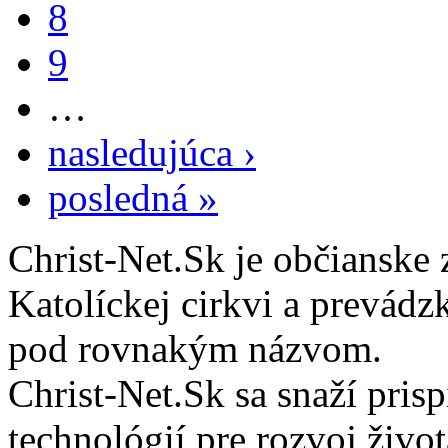
8
9
…
nasledujúca ›
posledná »
Christ-Net.Sk je občianske 
Katolíckej cirkvi a prevádz
pod rovnakým názvom.
Christ-Net.Sk sa snaží pri
technológií pre rozvoj živo