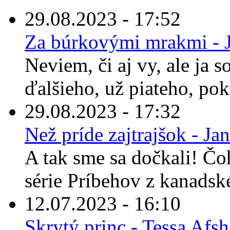
29.08.2023 - 17:52
Za búrkovými mrakmi - 
Neviem, či aj vy, ale ja 
ďalšieho, už piateho, pok
29.08.2023 - 17:32
Než príde zajtrajšok - Ja
A tak sme sa dočkali! Čo
série Príbehov z kanadské
12.07.2023 - 16:10
Skrytý princ - Tessa Afs