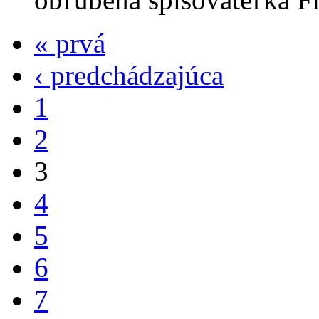
« prvá
‹ predchádzajúca
1
2
3
4
5
6
7