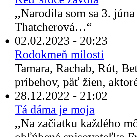
,,Narodila som sa 3. jún
Thatcherová…“
02.02.2023 - 20:23
Rodokmeň milosti
Tamara, Rachab, Rút, Bet
príbehov, päť žien, aktor
28.12.2022 - 21:02
Tá dáma je moja
,,Na začiatku každého môj
obľúbená spisovateľka Fr