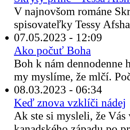
V najnovšom románe Skr
spisovateľky Tessy Afshar
07.05.2023 - 12:09
Ako počuť Boha
Boh k nám dennodenne ho
my myslíme, že mlčí. Po
08.03.2023 - 06:34
Keď znova vzklíči nádej
Ak ste si mysleli, že Vás 
kanadského západu po prečí