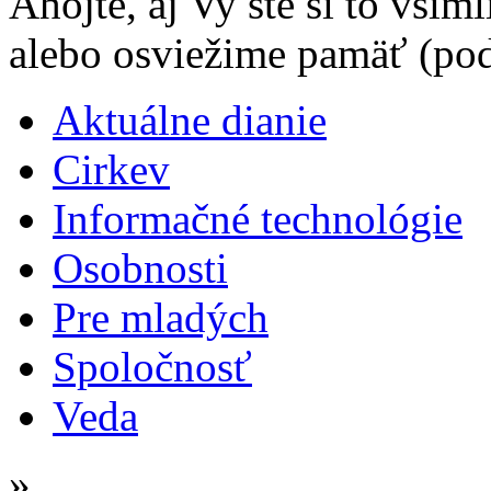
Ahojte, aj Vy ste si to všim
alebo osviežime pamäť (pod
Aktuálne dianie
Cirkev
Informačné technológie
Osobnosti
Pre mladých
Spoločnosť
Veda
»