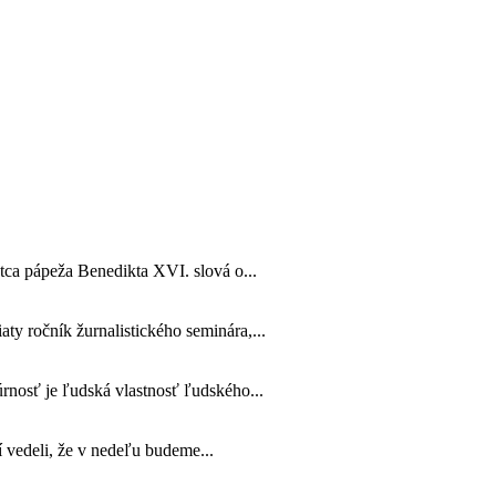
tca pápeža Benedikta XVI. slová o...
ty ročník žurnalistického seminára,...
úrnosť je ľudská vlastnosť ľudského...
 vedeli, že v nedeľu budeme...