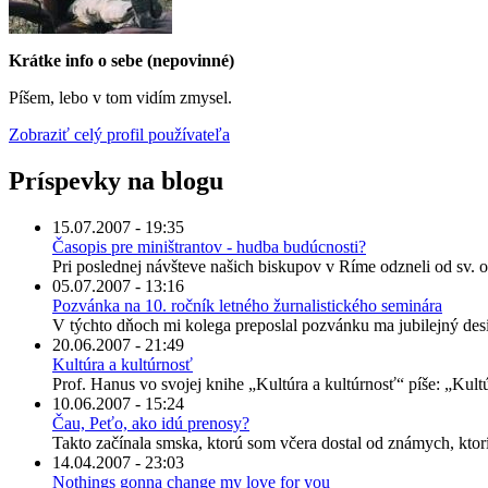
Krátke info o sebe (nepovinné)
Píšem, lebo v tom vidím zmysel.
Zobraziť celý profil používateľa
Príspevky na blogu
15.07.2007 - 19:35
Časopis pre miništrantov - hudba budúcnosti?
Pri poslednej návšteve našich biskupov v Ríme odzneli od sv. o
05.07.2007 - 13:16
Pozvánka na 10. ročník letného žurnalistického seminára
V týchto dňoch mi kolega preposlal pozvánku ma jubilejný desia
20.06.2007 - 21:49
Kultúra a kultúrnosť
Prof. Hanus vo svojej knihe „Kultúra a kultúrnosť“ píše: „Kult
10.06.2007 - 15:24
Čau, Peťo, ako idú prenosy?
Takto začínala smska, ktorú som včera dostal od známych, ktorí
14.04.2007 - 23:03
Nothings gonna change my love for you