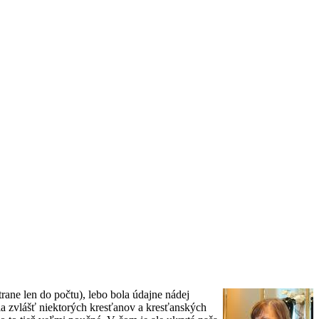
rane len do počtu), lebo bola údajne nádej
ia zvlášť niektorých kresťanov a kresťanských