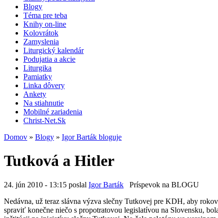
Blogy
Téma pre teba
Knihy on-line
Kolovrátok
Zamyslenia
Liturgický kalendár
Podujatia a akcie
Liturgika
Pamiatky
Linka dôvery
Ankety
Na stiahnutie
Mobilné zariadenia
Christ-Net.Sk
Domov
»
Blogy
»
Igor Barták bloguje
Tutková a Hitler
24. jún 2010 - 13:15 poslal
Igor Barták
Príspevok na BLOGU
Nedávna, už teraz slávna výzva slečny Tutkovej pre KDH, aby rokovalo
spraviť konečne niečo s propotratovou legislatívou na Slovensku, bo