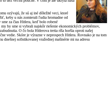
o to tiež veľmi poučné. V čom je ale ukrytá naša
u ozývajú, že sú aj iné dôležité veci, ktoré
ážiť, keby u nás zomierali ľudia hromadne od
y sme za čias Hitlera, keď bolo robené
 my by sme si vybrali najskôr riešenie ekonomických problémov,
budnutia. O čo bola Hitlerova tretia ríša horšia oproti našej
ačne vedie. Skóre je výrazne v neprospech Hitlera. Rovnako je na tom
mu dnešnej sofistikovanej vražednej mašinérie mi na adresu