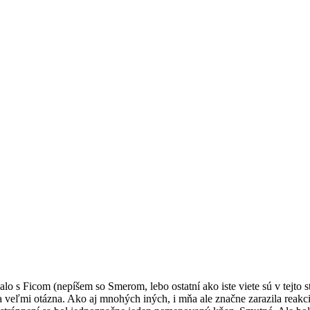
 s Ficom (nepíšem so Smerom, lebo ostatní ako iste viete sú v tejto st
la veľmi otázna. Ako aj mnohých iných, i mňa ale značne zarazila reakc