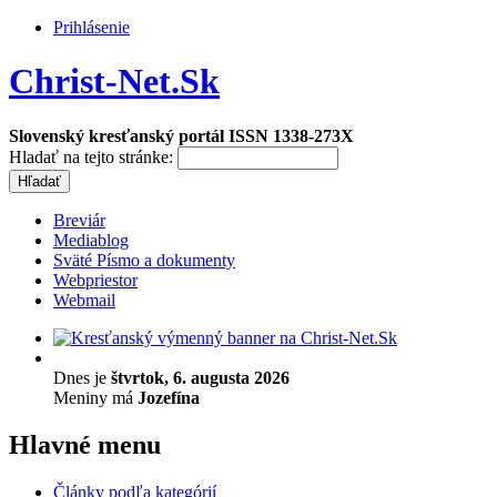
Prihlásenie
Christ-Net.Sk
Slovenský kresťanský portál ISSN 1338-273X
Hladať na tejto stránke:
Breviár
Mediablog
Sväté Písmo a dokumenty
Webpriestor
Webmail
Dnes je
štvrtok, 6. augusta 2026
Meniny má
Jozefína
Hlavné menu
Články podľa kategórií