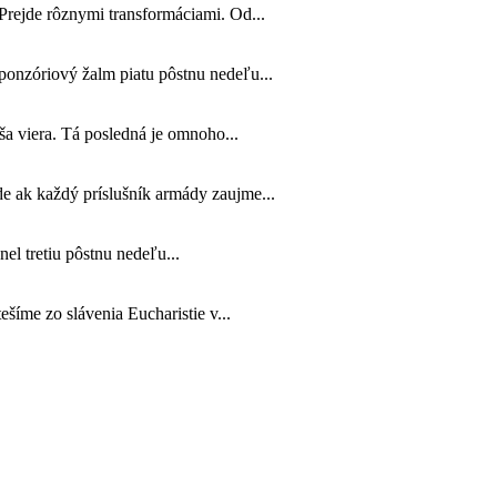
Prejde rôznymi transformáciami. Od...
sponzóriový žalm piatu pôstnu nedeľu...
náša viera. Tá posledná je omnoho...
de ak každý príslušník armády zaujme...
nel tretiu pôstnu nedeľu...
šíme zo slávenia Eucharistie v...