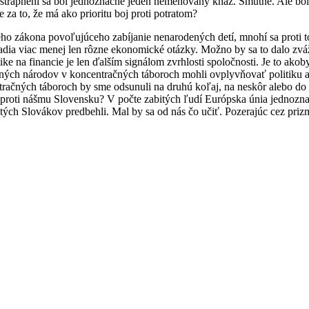
om strápnení sa bol jednoznačne jeden nemenovaný kňaz. Smutné. Ale bol
za to, že má ako prioritu boj proti potratom?
ho zákona povoľujúceho zabíjanie nenarodených detí, mnohí sa proti tom
 radia viac menej len rôzne ekonomické otázky. Možno by sa to dalo zv
ke na financie je len ďalším signálom zvrhlosti spoločnosti. Je to akob
ných národov v koncentračných táboroch mohli ovplyvňovať politiku a
račných táboroch by sme odsunuli na druhú koľaj, na neskôr alebo do za
a oproti nášmu Slovensku? V počte zabitých ľudí Európska únia jednozn
tých Slovákov predbehli. Mal by sa od nás čo učiť. Pozerajúc cez priz