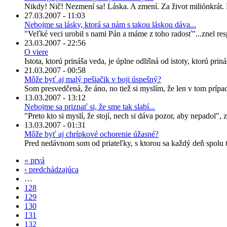
Nikdy! Nič! Nezmení sa! Láska. A zmení. Za život miliónkrát. 
27.03.2007 - 11:03
Nebojme sa lásky, ktorá sa nám s takou láskou dáva...
"Veľké veci urobil s nami Pán a máme z toho radosť"...znel re
23.03.2007 - 22:56
O viere
Istota, ktorú prináša veda, je úplne odlišná od istoty, ktorú pri
21.03.2007 - 00:58
Môže byť aj malý pešiačik v boji úspešný?
Som presvedčená, že áno, no tiež si myslím, že len v tom prípa
13.03.2007 - 13:12
Nebojme sa priznať si, že sme tak slabí...
"Preto kto si myslí, že stojí, nech si dáva pozor, aby nepadol", z
13.03.2007 - 01:31
Môže byť aj chrípkové ochorenie úžasné?
Pred nedávnom som od priateľky, s ktorou sa každý deň spolu te
« prvá
‹ predchádzajúca
…
128
129
130
131
132