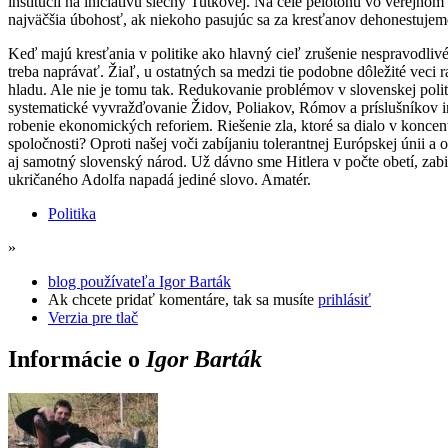
inštitúcii na iniciatívu slečny Tutkovej. Na čele pelotónu vo verejn
najväčšia úbohosť, ak niekoho pasujúc sa za kresťanov dehonestujeme 
Keď majú kresťania v politike ako hlavný cieľ zrušenie nespravodlivé
treba naprávať. Žiaľ, u ostatných sa medzi tie podobne dôležité veci
hladu. Ale nie je tomu tak. Redukovanie problémov v slovenskej politi
systematické vyvražďovanie Židov, Poliakov, Rómov a príslušníkov i
robenie ekonomických reforiem. Riešenie zla, ktoré sa dialo v koncent
spoločnosti? Oproti našej voči zabíjaniu tolerantnej Európskej únii 
aj samotný slovenský národ. Už dávno sme Hitlera v počte obetí, zabi
ukričaného Adolfa napadá jediné slovo. Amatér.
Politika
»
blog používateľa Igor Barták
Ak chcete pridať komentáre, tak sa musíte
prihlásiť
Verzia pre tlač
Informácie o
Igor Barták