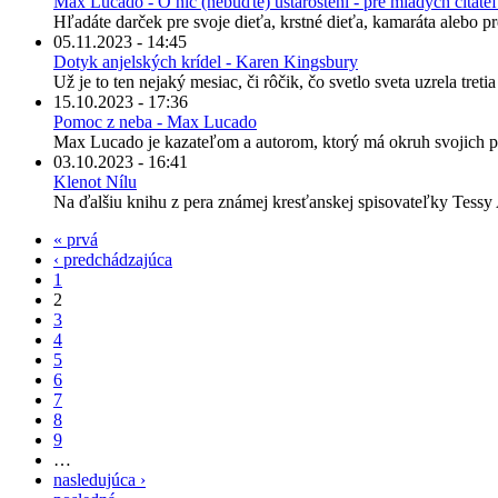
Max Lucado - O nič (nebuďte) ustarostení - pre mladých čitate
Hľadáte darček pre svoje dieťa, krstné dieťa, kamaráta alebo 
05.11.2023 - 14:45
Dotyk anjelských krídel - Karen Kingsbury
Už je to ten nejaký mesiac, či rôčik, čo svetlo sveta uzrela tretia
15.10.2023 - 17:36
Pomoc z neba - Max Lucado
Max Lucado je kazateľom a autorom, ktorý má okruh svojich pos
03.10.2023 - 16:41
Klenot Nílu
Na ďalšiu knihu z pera známej kresťanskej spisovateľky Tessy A
« prvá
‹ predchádzajúca
1
2
3
4
5
6
7
8
9
…
nasledujúca ›