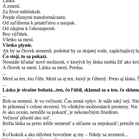
Láska.
A zmení.
Za život miliónkrát.
Prejde rôznymi transformáciami.
Od zaľúbenia k priateľstvu a naopak.
Od záujmu k ľahostajnosti.
Bez výčitiek.
Všetko sa mení.
Všetko plynie.
Ak by sa človek nemenil, podobal by sa stojatej vode, zapáchajúcej ba
Čo stojí, to sa pokazí.
Neustále hľadať nové možnosti, v ktorých by láska mohla žiť ako keď 
A človek sa mení. Láska sa mení. Predsa.
...
Mení sa ten, kto ľúbi. Mení sa aj ten, ktorý je ľúbený. Preto aj láska
...
Láska je strašne bohatá...ten, čo ľúbil, sklamal sa a ten, čo sklam
...
Boh sa nemení. Je vo večnosti. Čas nemá vplyv. Je stále taký istý. Nie
Je prítomná v celom stvorení. Vo všetkým možnostiach premeny. Nie 
Je ako oceán, nemôže sa pokaziť, je nekonečným žriedlom.
Večnosť pôsobí ako soľ.
Božia láska sa preto môže nemeniť a súčasne sa nepokaziť; pretože m
...
Koľkokrát a ako túžobne hovoríme aj my – Nikdy sa nezmení...