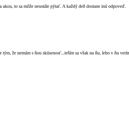
u a akou, to sa môže neustále pýtať. A každý deň dostane inú odpoveď.
ude tým, že nemám s ňou skúsenosť...teším sa však na ňu, lebo v ňu ver