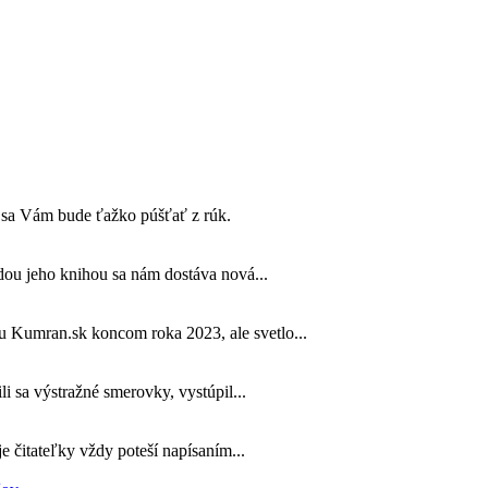
rý sa Vám bude ťažko púšťať z rúk.
dou jeho knihou sa nám dostáva nová...
u Kumran.sk koncom roka 2023, ale svetlo...
li sa výstražné smerovky, vystúpil...
 čitateľky vždy poteší napísaním...