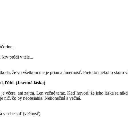
čorine...
krv prúdi v tele...
. Škoda, že vo všetkom nie je priama úmernosť. Preto to niekoho skoro v
al, ľúbi. (Jesenná láska)
 je včera, ani zajtra. Len večné teraz. Keď hovorí, že jeho láska sa ni
je nič, čo by neobsiahla. Nekonečná a večná.
á v sebe soľ (večnosť).