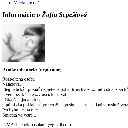
Verzia pre tlač
Informácie o
Žofia Sepešiová
Krátke info o sebe (nepovinné)
Rozpoltená osoba.
Náladová.
Flegmatická - pokiaľ nepretečie pohár trpezlivosti... Individualist
Dvere bez kľučky...v ušiach má vatu.
Líška čakajúca princa.
Optimistka pokiaľ má pre čo žiť... pesimistka v hľadaní zmyslu života
Pochybujúca veriaca.
Smietka vo vetre...
E-MAIL: chokmasulamit@gmail.com