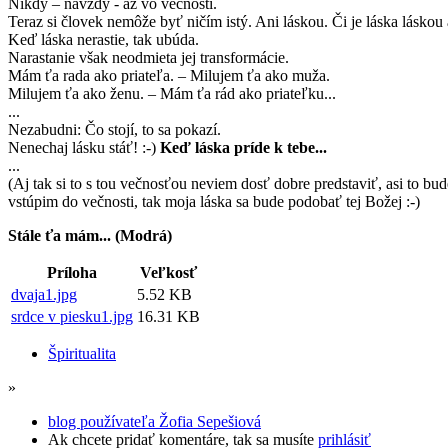
Nikdy – navždy - až vo večnosti.
Teraz si človek nemôže byť ničím istý. Ani láskou. Či je láska lásko
Keď láska nerastie, tak ubúda.
Narastanie však neodmieta jej transformácie.
Mám ťa rada ako priateľa. – Milujem ťa ako muža.
Milujem ťa ako ženu. – Mám ťa rád ako priateľku...
...
Nezabudni: Čo stojí, to sa pokazí.
Nenechaj lásku stáť! :-)
Keď láska príde k tebe...
...
(Aj tak si to s tou večnosťou neviem dosť dobre predstaviť, asi to b
vstúpim do večnosti, tak moja láska sa bude podobať tej Božej :-)
Stále ťa mám... (Modrá)
Príloha
Veľkosť
dvaja1.jpg
5.52 KB
srdce v piesku1.jpg
16.31 KB
Špiritualita
»
blog používateľa Žofia Sepešiová
Ak chcete pridať komentáre, tak sa musíte
prihlásiť