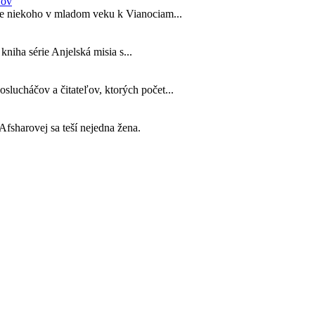
ľov
pre niekoho v mladom veku k Vianociam...
 kniha série Anjelská misia s...
lucháčov a čitateľov, ktorých počet...
fsharovej sa teší nejedna žena.