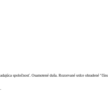
ka hľadajúca spoločnosť. Osamotené duša. Rozorvané srdce ohradené "č
.