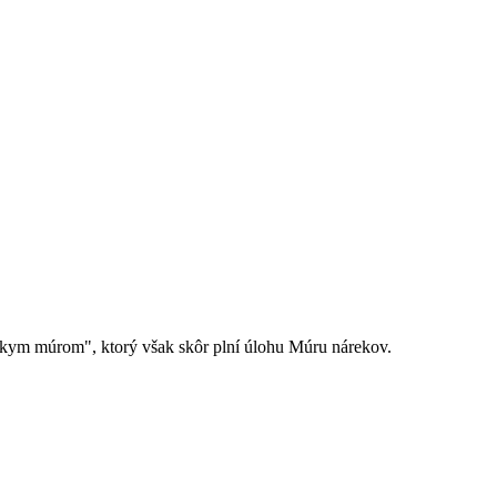
ínskym múrom", ktorý však skôr plní úlohu Múru nárekov.