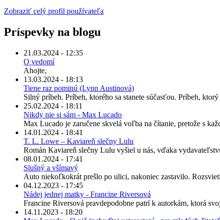
Zobraziť celý profil používateľa
Príspevky na blogu
21.03.2024 - 12:35
O vedomí
Ahojte,
13.03.2024 - 18:13
Tiene raz pominú (Lynn Austinová)
Silný príbeh. Príbeh, ktorého sa stanete súčasťou. Príbeh, kto
25.02.2024 - 18:11
Nikdy nie si sám - Max Lucado
Max Lucado je zaručene skvelá voľba na čítanie, pretože s kaž
14.01.2024 - 18:41
T. L. Lowe – Kaviareň slečny Lulu
Román Kaviareň slečny Lulu vyšiel u nás, vďaka vydavateľstv
08.01.2024 - 17:41
Slušný a všímavý
Auto niekoľkokrát prešlo po ulici, nakoniec zastavilo. Rozsvieti
04.12.2023 - 17:45
Nádej jednej matky - Francine Riversová
Francine Riversová pravdepodobne patrí k autorkám, ktorá svoje
14.11.2023 - 18:20