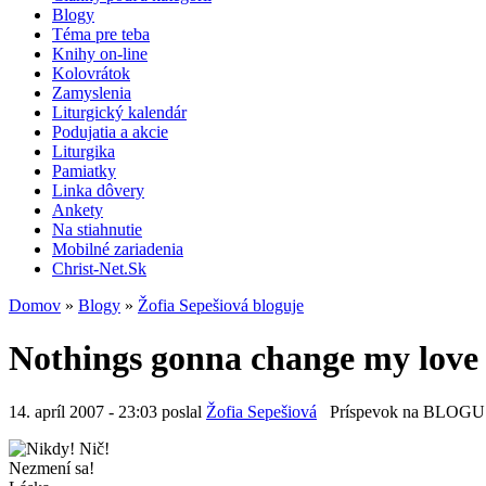
Blogy
Téma pre teba
Knihy on-line
Kolovrátok
Zamyslenia
Liturgický kalendár
Podujatia a akcie
Liturgika
Pamiatky
Linka dôvery
Ankety
Na stiahnutie
Mobilné zariadenia
Christ-Net.Sk
Domov
»
Blogy
»
Žofia Sepešiová bloguje
Nothings gonna change my love 
14. apríl 2007 - 23:03 poslal
Žofia Sepešiová
Príspevok na BLOGU
Nikdy! Nič!
Nezmení sa!