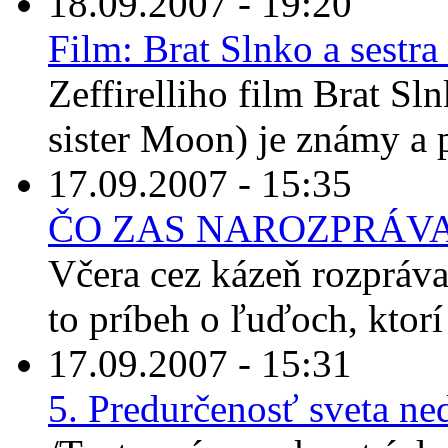
18.09.2007 - 19:20
Film: Brat Slnko a sestr
Zeffirelliho film Brat Sl
sister Moon) je známy a p
17.09.2007 - 15:35
ČO ZAS NAROZPRÁV
Včera cez kázeň rozpráva
to príbeh o ľuďoch, ktorí 
17.09.2007 - 15:31
5. Predurčenosť sveta n