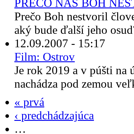
PREČO NÁS BOH NES
Prečo Boh nestvoril člov
aký bude ďalší jeho osud
12.09.2007 - 15:17
Film: Ostrov
Je rok 2019 a v púšti na
nachádza pod zemou veľk
« prvá
‹ predchádzajúca
…