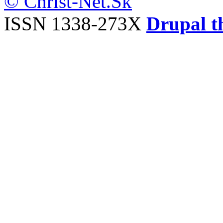
© Christ-Net.Sk
ISSN 1338-273X
Drupal t