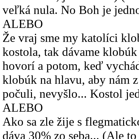
veľká nula. No Boh je jednot
ALEBO
Že vraj sme my katolíci kl
kostola, tak dávame klobúk
hovorí a potom, keď vychád
klobúk na hlavu, aby nám z 
počuli, nevyšlo... Kostol j
ALEBO
Ako sa zle žije s flegmatic
dáva 30% zo seba... (Ale to