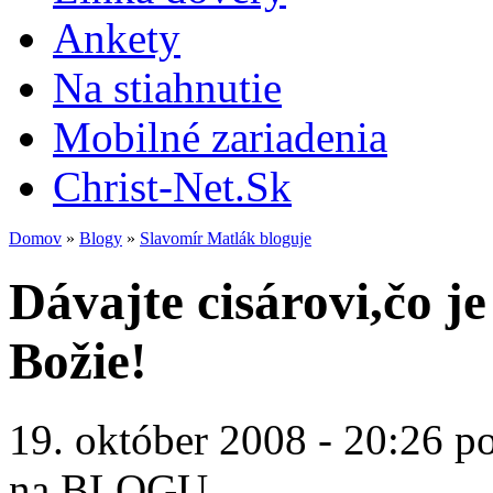
Ankety
Na stiahnutie
Mobilné zariadenia
Christ-Net.Sk
Domov
»
Blogy
»
Slavomír Matlák bloguje
Dávajte cisárovi,čo je
Božie!
19. október 2008 - 20:26 p
na BLOGU