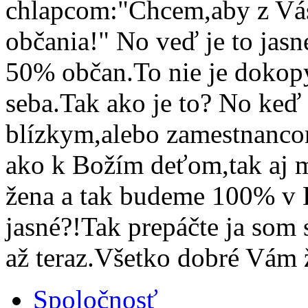
chlapcom:"Chcem,aby z Vás 
občania!" No veď je to jas
50% občan.To nie je doko
seba.Tak ako je to? No keď
blízkym,alebo zamestnanco
ako k Božím deťom,tak aj 
žena a tak budeme 100% v
jasné?!Tak prepáčte ja som 
až teraz.Všetko dobré Vám 
Spoločnosť