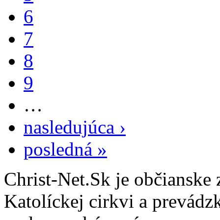
6
7
8
9
…
nasledujúca ›
posledná »
Christ-Net.Sk je občianske 
Katolíckej cirkvi a prevádz