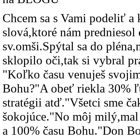
Chcem sa s Vami podeliť a 
slová,ktoré nám predniesol 
sv.omši.Spýtal sa do pléna,
sklopilo oči,tak si vybral p
"Koľko času venuješ svoji
Bohu?"A obeť riekla 30% 
stratégii atď."Všetci sme ča
šokojúce."No môj milý,mal
a 100% času Bohu."Don Bo