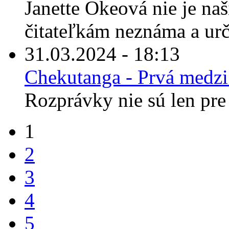
Janette Okeová nie je n
čitateľkám neznáma a urči
31.03.2024 - 18:13
Chekutanga - Prvá medz
Rozprávky nie sú len pre 
1
2
3
4
5