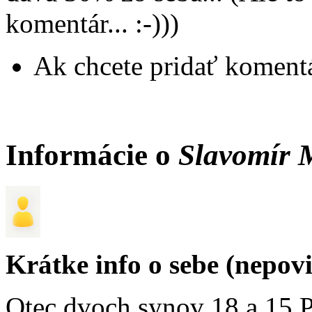
komentár... :-)))
Ak chcete pridať komentá
Informácie o
Slavomír 
Krátke info o sebe (nepov
Otec dvoch synov 18 a 15.