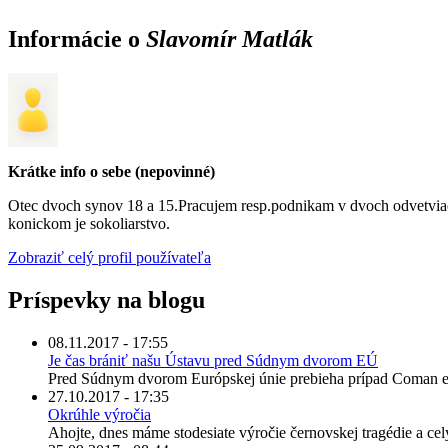
Informácie o
Slavomír Matlák
Krátke info o sebe (nepovinné)
Otec dvoch synov 18 a 15.Pracujem resp.podnikam v dvoch odvetviac
konickom je sokoliarstvo.
Zobraziť celý profil používateľa
Príspevky na blogu
08.11.2017 - 17:55
Je čas brániť našu Ústavu pred Súdnym dvorom EÚ
Pred Súdnym dvorom Európskej únie prebieha prípad Coman et al
27.10.2017 - 17:35
Okrúhle výročia
Ahojte, dnes máme stodesiate výročie černovskej tragédie a celý 