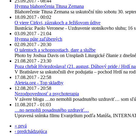
25.09.2017 - 08:44
Hymna blahorečenia Titusa Zemana
Blahorečenie Titusa Zemana sa uskutoční túto sobotu 30. septem
18.09.2017 - 00:02
O viere Cirkvi, zázrakoch a Ježišovom údive
Ilustrácia: Paolo Veronese - Uzdravenie stotníkovho sluhu; 16 st
03.09.2017 - 21:04
Hymna púte zaľúbených
02.09.2017 - 20:30
O talentoch a schopnostiach, dare a službe
Photo by Joshua Davis on Unsplash Liturgické čítanie z dnešné
21.08.2017 - 23:30
Poza chrbát Hviezdoslava! (21. august, Dúhový pride / Hrdí na 
V Bratislave sa uskutočnili dve podujatia – pochod Hrdí na ro
17.08.2017 - 22:58
Aleteia.org - Top skladby
12.08.2017 - 20:58
Nezodpovednosť a psychoterapia
V závere blogu …no nemohli posadnutého uzdraviť… som sľúb
11.08.2017 - 01:03
…no nemohli posadnutého uzdraviť…
Upravená snímka filmu Evanjelium podľa Matúša, INTERNA
« prvá
‹ predchádzajúca