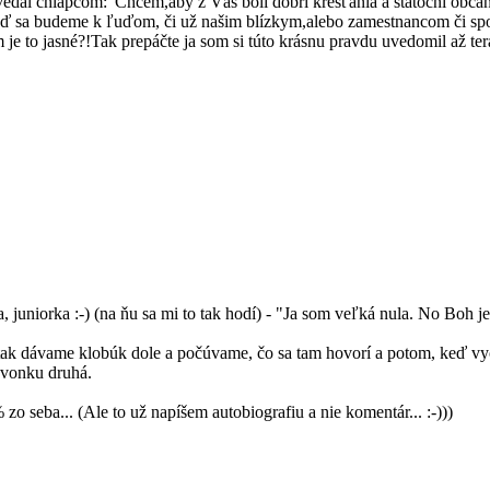
l chlapcom:"Chcem,aby z Vás boli dobrí kresťania a statoční občan
eď sa budeme k ľuďom, či už našim blízkym,alebo zamestnancom či s
to jasné?!Tak prepáčte ja som si túto krásnu pravdu uvedomil až te
, juniorka :-) (na ňu sa mi to tak hodí) - "Ja som veľká nula. No Boh je 
, tak dávame klobúk dole a počúvame, čo sa tam hovorí a potom, keď v
t vonku druhá.
o seba... (Ale to už napíšem autobiografiu a nie komentár... :-)))