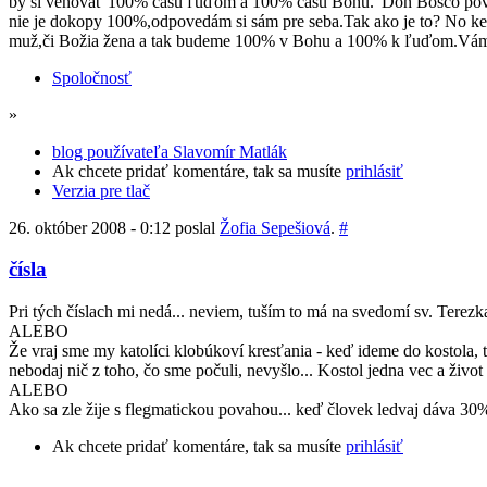
by si venovať 100% času ľuďom a 100% času Bohu."Don Bosco poveda
nie je dokopy 100%,odpovedám si sám pre seba.Tak ako je to? No k
muž,či Božia žena a tak budeme 100% v Bohu a 100% k ľuďom.Vám je 
Spoločnosť
»
blog používateľa Slavomír Matlák
Ak chcete pridať komentáre, tak sa musíte
prihlásiť
Verzia pre tlač
26. október 2008 - 0:12 poslal
Žofia Sepešiová
.
#
čísla
Pri tých číslach mi nedá... neviem, tuším to má na svedomí sv. Terezka
ALEBO
Že vraj sme my katolíci klobúkoví kresťania - keď ideme do kostola
nebodaj nič z toho, čo sme počuli, nevyšlo... Kostol jedna vec a živo
ALEBO
Ako sa zle žije s flegmatickou povahou... keď človek ledvaj dáva 30% z
Ak chcete pridať komentáre, tak sa musíte
prihlásiť