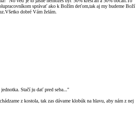
ia!" No veď je to jasné nemôžeš byť 50% kresťan a 50% občan.To
polupracovníkom správať ako k Božím deťom,tak aj my budeme Boží
raz.Všetko dobré Vám želám.
jednotka. Stačí ju dať pred seba..."
ychádzame z kostola, tak zas dávame klobúk na hlavu, aby nám z nej