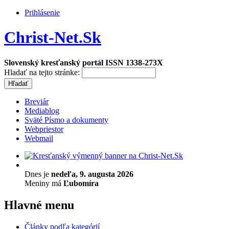
Prihlásenie
Christ-Net.Sk
Slovenský kresťanský portál ISSN 1338-273X
Hladať na tejto stránke:
Breviár
Mediablog
Sväté Písmo a dokumenty
Webpriestor
Webmail
Dnes je
nedeľa, 9. augusta 2026
Meniny má
Ľubomíra
Hlavné menu
Články podľa kategórií