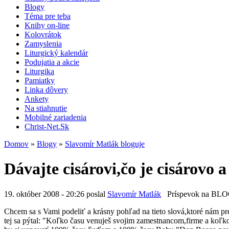
Blogy
Téma pre teba
Knihy on-line
Kolovrátok
Zamyslenia
Liturgický kalendár
Podujatia a akcie
Liturgika
Pamiatky
Linka dôvery
Ankety
Na stiahnutie
Mobilné zariadenia
Christ-Net.Sk
Domov
»
Blogy
»
Slavomír Matlák bloguje
Dávajte cisárovi,čo je cisárovo a
19. október 2008 - 20:26 poslal
Slavomír Matlák
Príspevok na BL
Chcem sa s Vami podeliť a krásny pohľad na tieto slová,ktoré nám pred
tej sa pýtal: "Koľko času venuješ svojim zamestnancom,firme a koľ