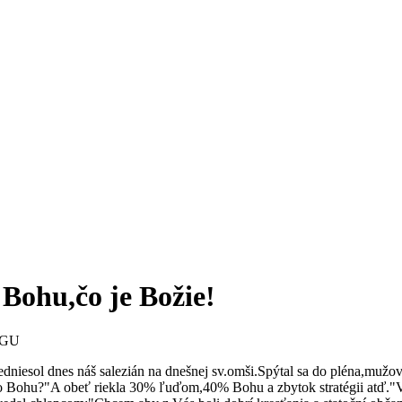
 Bohu,čo je Božie!
OGU
niesol dnes náš salezián na dnešnej sv.omši.Spýtal sa do pléna,mužov, 
ko Bohu?"A obeť riekla 30% ľuďom,40% Bohu a zbytok stratégii atď."Vš