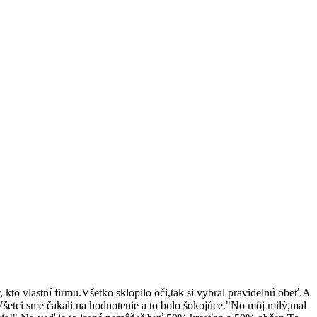
kto vlastní firmu.Všetko sklopilo oči,tak si vybral pravidelnú obeť.A
etci sme čakali na hodnotenie a to bolo šokojúce."No môj milý,mal