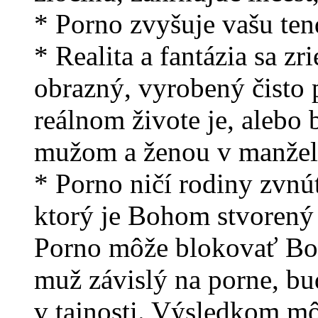
* Porno zvyšuje vašu ten
* Realita a fantázia sa z
obrazný, vyrobený čisto 
reálnom živote je, alebo
mužom a ženou v manžel
* Porno ničí rodiny zvnú
ktorý je Bohom stvorený
Porno môže blokovať Bož
muž závislý na porne, bud
v tajnosti. Výsledkom m