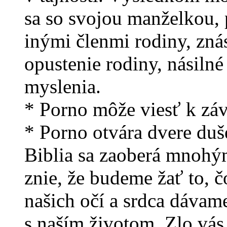
sa so svojou manželkou, p
inými členmi rodiny, znás
opustenie rodiny, násilné
myslenia.
* Porno môže viesť k závi
* Porno otvára dvere duš
Biblia sa zaoberá mnoh
znie, že budeme žať to, č
našich očí a srdca dávam
s naším životom. Zlo vás