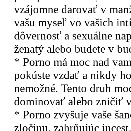
vzájomne darovať v manž
vašu myseľ vo vašich in
dôvernosť a sexuálne napl
ženatý alebo budete v bu
* Porno má moc nad vami
pokúste vzdať a nikdy ho 
nemožné. Tento druh moci
dominovať alebo zničiť v
* Porno zvyšuje vaše šan
zločinu, zahrňujúc incest,