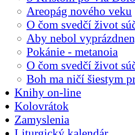
Areopág nového veku
O čom svedčí život sú
Aby nebol vyprázdnený
Pokánie - metanoia
O čom svedčí život sú
Boh ma ničí šiestym p
Knihy on-line
Kolovrátok
Zamyslenia
Liturgický kalendár