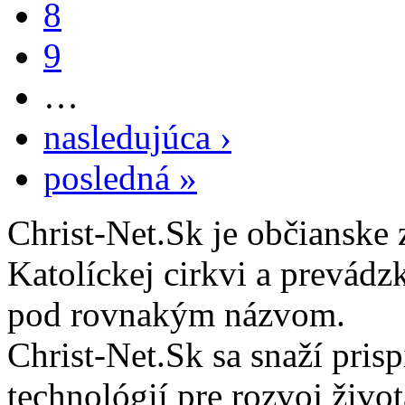
8
9
…
nasledujúca ›
posledná »
Christ-Net.Sk je občianske 
Katolíckej cirkvi a prevádz
pod rovnakým názvom.
Christ-Net.Sk sa snaží pri
technológií pre rozvoj živo