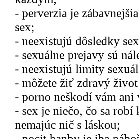
- perverzia je zábavnejš
sex;
- neexistujú dôsledky sex
- sexuálne prejavy sú ná
- neexistujú limity sexuá
- môžete žiť zdravý život
- porno neškodí vám ani 
- sex je niečo, čo sa rob
nemajúc nič s láskou;
- pocit hanby je iba ná