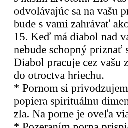
odvolávajúc sa na vašu p
bude s vami zahrávať ako
15. Keď má diabol nad v
nebude schopný priznať si
Diabol pracuje cez vašu 
do otroctva hriechu.
* Pornom si privodzujem
popiera spirituálnu dime
zla. Na porne je oveľa via
* Pozeraním porna prisp