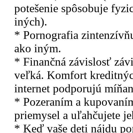
potešenie spôsobuje fyzi
iných).
* Pornografia zintenzívň
ako iným.
* Finančná závislosť záv
veľká. Komfort kreditnýc
internet podporujú míňan
* Pozeraním a kupovaním
priemysel a uľahčujete je
* Keď vaše deti nájdu po