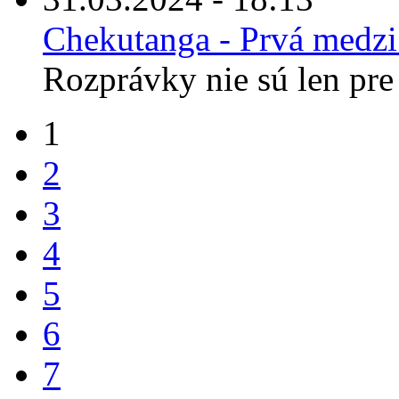
Chekutanga - Prvá medz
Rozprávky nie sú len pre 
1
2
3
4
5
6
7