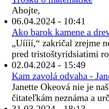
Ahojte,
06.04.2024 - 10:41
Ako barok kamene a drev
„Uíííí,“ zakričal zrejme 
pred tristoštyridsiatimi r
02.04.2024 - 15:49
Kam zavolá odvaha - Jan
Janette Okeová nie je n
čitateľkám neznáma a urči
31.03.2024 - 18:13