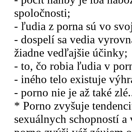
spoločnosti;
- ľudia z porna sú vo svo
- dospelí sa vedia vyrovn
žiadne vedľajšie účinky;
- to, čo robia ľudia v por
- iného telo existuje výh
- porno nie je až také zlé..
* Porno zvyšuje tendenc
sexuálnych schopností a 