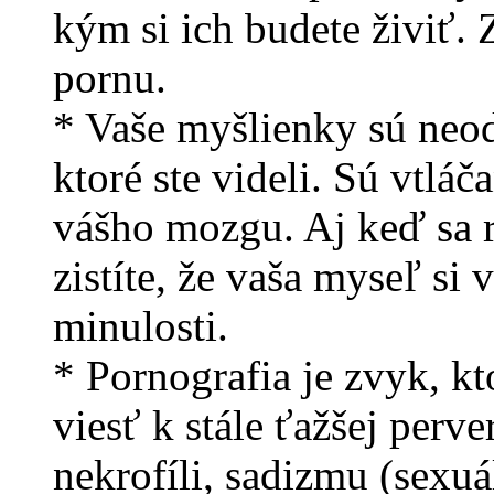
kým si ich budete živiť. Z
pornu.
* Vaše myšlienky sú neod
ktoré ste videli. Sú vtl
vášho mozgu. Aj keď sa 
zistíte, že vaša myseľ si 
minulosti.
* Pornografia je zvyk, k
viesť k stále ťažšej perve
nekrofíli, sadizmu (sexuá