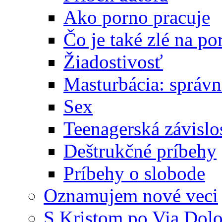
Ako porno pracuje
Čo je také zlé na po
Žiadostivosť
Masturbácia: správn
Sex
Teenagerská závislo
Deštrukčné príbehy
Príbehy o slobode
Oznamujem nové veci
S Kristom po Via Dolo