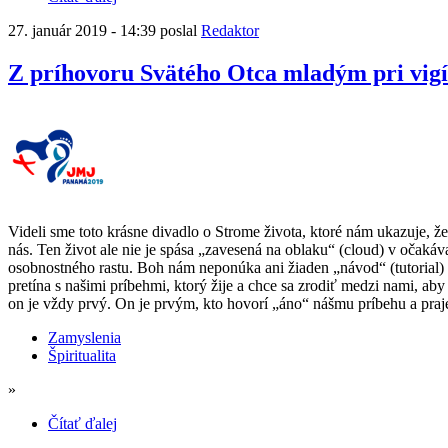
27. január 2019 - 14:39 poslal
Redaktor
Z príhovoru Svätého Otca mladým pri vigíl
Videli sme toto krásne divadlo o Strome života, ktoré nám ukazuje, ž
nás. Ten život ale nie je spása „zavesená na oblaku“ (cloud) v očakáva
osobnostného rastu. Boh nám neponúka ani žiaden „návod“ (tutorial) 
pretína s našimi príbehmi, ktorý žije a chce sa zrodiť medzi nami, a
on je vždy prvý. On je prvým, kto hovorí „áno“ nášmu príbehu a praj
Zamyslenia
Špiritualita
»
Čítať ďalej