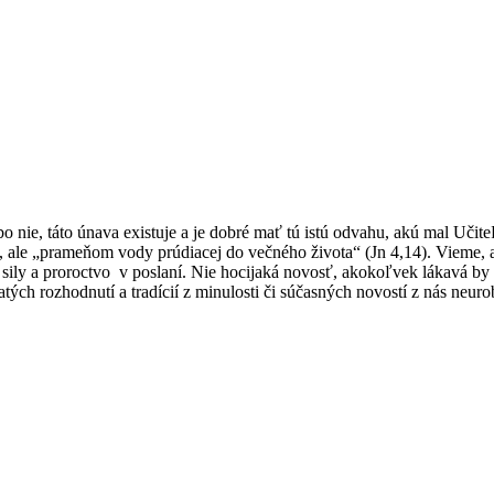
lebo nie, táto únava existuje a je dobré mať tú istú odvahu, akú mal Uči
 ale „prameňom vody prúdiacej do večného života“ (Jn 4,14). Vieme, a
sily a proroctvo v poslaní. Nie hocijaká novosť, akokoľvek lákavá by
atých rozhodnutí a tradícií z minulosti či súčasných novostí z nás neur