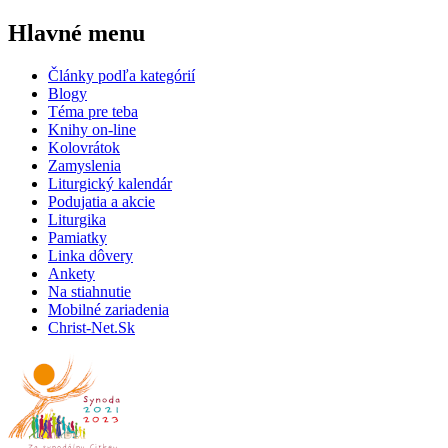
Hlavné menu
Články podľa kategórií
Blogy
Téma pre teba
Knihy on-line
Kolovrátok
Zamyslenia
Liturgický kalendár
Podujatia a akcie
Liturgika
Pamiatky
Linka dôvery
Ankety
Na stiahnutie
Mobilné zariadenia
Christ-Net.Sk