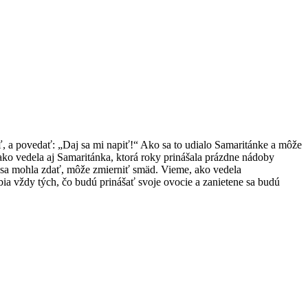
teľ, a povedať: „Daj sa mi napiť!“ Ako sa to udialo Samaritánke a môže
ko vedela aj Samaritánka, ktorá roky prinášala prázdne nádoby
 sa mohla zdať, môže zmierniť smäd. Vieme, ako vedela
obia vždy tých, čo budú prinášať svoje ovocie a zanietene sa budú