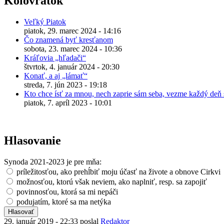
Kolovrátok
Veľký Piatok
piatok, 29. marec 2024 - 14:16
Čo znamená byť kresťanom
sobota, 23. marec 2024 - 10:36
Kráľovia „hľadači“
štvrtok, 4. január 2024 - 20:30
Konať, a aj „lámať“
streda, 7. jún 2023 - 19:18
Kto chce ísť za mnou, nech zaprie sám seba, vezme každý deň s
piatok, 7. apríl 2023 - 10:01
Hlasovanie
Synoda 2021-2023 je pre mňa:
príležitosťou, ako prehĺbiť moju účasť na živote a obnove Cirkvi
možnosťou, ktorú však neviem, ako naplniť, resp. sa zapojiť
povinnosťou, ktorá sa mi nepáči
podujatím, ktoré sa ma netýka
29. január 2019 - 22:33 poslal
Redaktor