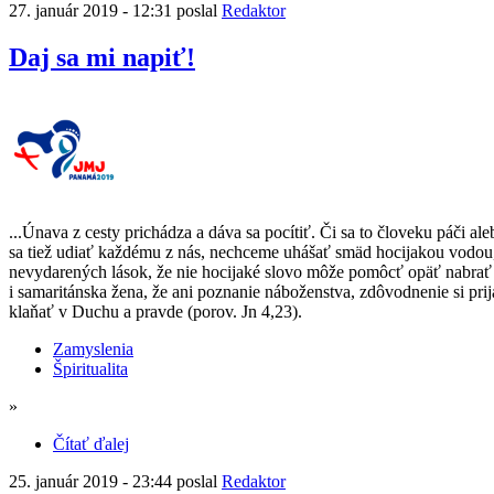
27. január 2019 - 12:31 poslal
Redaktor
Daj sa mi napiť!
...Únava z cesty prichádza a dáva sa pocítiť. Či sa to človeku páči a
sa tiež udiať každému z nás, nechceme uhášať smäd hocijakou vodou,
nevydarených lások, že nie hocijaké slovo môže pomôcť opäť nabrať 
i samaritánska žena, že ani poznanie náboženstva, zdôvodnenie si prij
klaňať v Duchu a pravde (porov. Jn 4,23).
Zamyslenia
Špiritualita
»
Čítať ďalej
25. január 2019 - 23:44 poslal
Redaktor