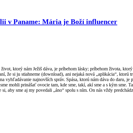
ii v Paname: Mária je Boží influencer
e život, ktorý nám Ježiš dáva, je príbehom lásky; príbehom života, ktor
ní, že si ju stiahneme (download), ani nejaká nová „aplikácia“, ktorú t
na vyhľadávanie najnovších správ. Spása, ktorú nám dáva do daru, je p
by sme mohli prinášať ovocie tam, kde sme, takí, akí sme a s kým sme. T
e si, aby sme aj my povedali „áno“ spolu s ním. On nás vždy predchádza