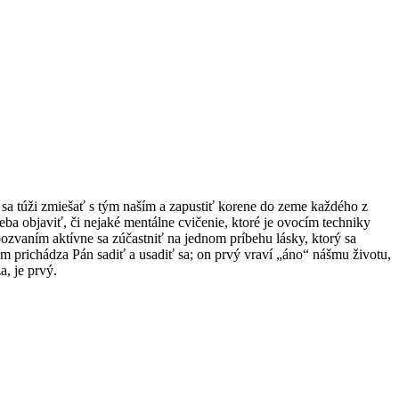
ý sa túži zmiešať s tým naším a zapustiť korene do zeme každého z
reba objaviť, či nejaké mentálne cvičenie, ktoré je ovocím techniky
ozvaním aktívne sa zúčastniť na jednom príbehu lásky, ktorý sa
am prichádza Pán sadiť a usadiť sa; on prvý vraví „áno“ nášmu životu,
, je prvý.