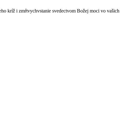
ho kríž i zmŕtvychvstanie svedectvom Božej moci vo vašich