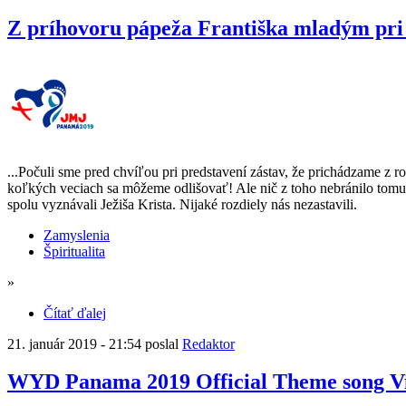
Z príhovoru pápeža Františka mladým pri
...Počuli sme pred chvíľou pri predstavení zástav, že prichádzame z r
koľkých veciach sa môžeme odlišovať! Ale nič z toho nebránilo tomu, a
spolu vyznávali Ježiša Krista. Nijaké rozdiely nás nezastavili.
Zamyslenia
Špiritualita
»
Čítať ďalej
21. január 2019 - 21:54 poslal
Redaktor
WYD Panama 2019 Official Theme song Vid