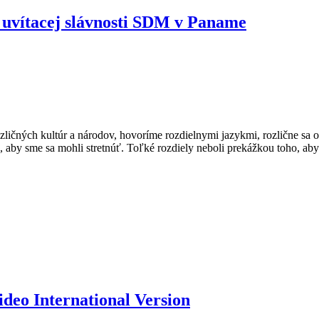
 uvítacej slávnosti SDM v Paname
ozličných kultúr a národov, hovoríme rozdielnymi jazykmi, rozlične sa 
by sme sa mohli stretnúť. Toľké rozdiely neboli prekážkou toho, aby sm
eo International Version