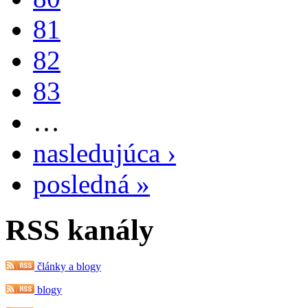
81
82
83
…
nasledujúca ›
posledná »
RSS kanály
články a blogy
blogy