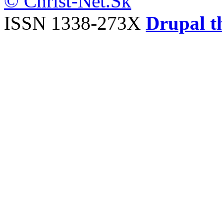
© Christ-Net.Sk
ISSN 1338-273X
Drupal t