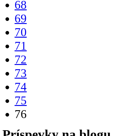
68
69
70
71
72
73
74
75
76
Príspevky na blogu