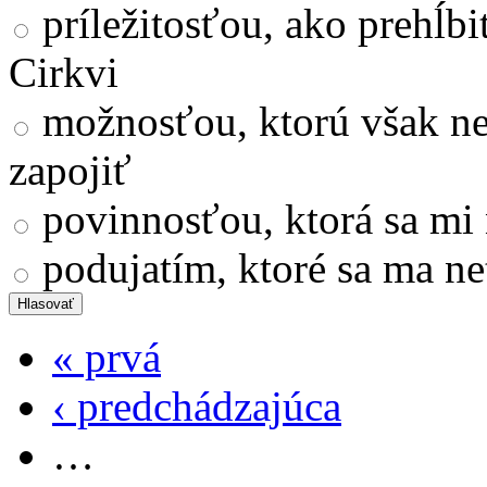
príležitosťou, ako prehĺb
Cirkvi
možnosťou, ktorú však nev
zapojiť
povinnosťou, ktorá sa mi 
podujatím, ktoré sa ma ne
« prvá
‹ predchádzajúca
…