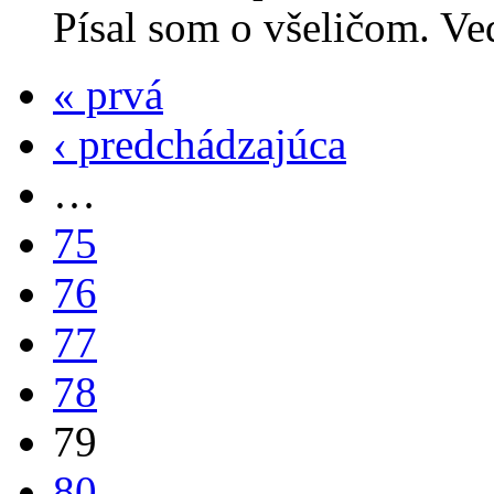
Písal som o všeličom. Ve
« prvá
‹ predchádzajúca
…
75
76
77
78
79
80