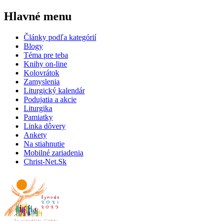
Hlavné menu
Články podľa kategórií
Blogy
Téma pre teba
Knihy on-line
Kolovrátok
Zamyslenia
Liturgický kalendár
Podujatia a akcie
Liturgika
Pamiatky
Linka dôvery
Ankety
Na stiahnutie
Mobilné zariadenia
Christ-Net.Sk