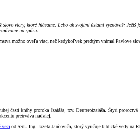
otiž slovo viery, ktoré hlásame. Lebo ak svojimi ústami vyznávaš: Ježiš 
vyznávame na spásu.
mstva možno oveľa viac, než kedykoľvek predtým vnímal Pavlove slová
hej časti knihy proroka Izaiáša, tzv. Deuteroizaiáša. Štyri proroctvá 
akcentu pretrváva naďalej.
 veci
od SSL. Ing. Jozefa Jančoviča, ktorý vyučuje biblické vedy 