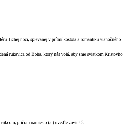
féru Tichej noci, spievanej v prítmí kostola a romantiku vianočného
odená rukavica od Boha, ktorý nás volá, aby sme sviatkom Kristovho
mail.com, pričom namiesto (at) uveďte zavináč.