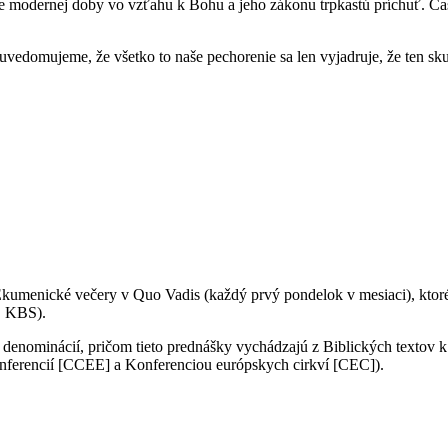
e modernej doby vo vzťahu k Bohu a jeho zákonu trpkastú príchuť. Čas
 uvedomujeme, že všetko to naše pechorenie sa len vyjadruje, že ten sk
Ekumenické večery v Quo Vadis (každý prvý pondelok v mesiaci), kto
D KBS).
 denominácií, pričom tieto prednášky vychádzajú z Biblických textov 
ferencií [CCEE] a Konferenciou európskych cirkví [CEC]).