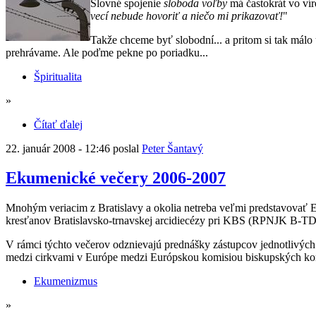
Slovné spojenie
sloboda voľby
má častokrát vo vír
vecí nebude hovoriť a niečo mi prikazovať!
"
Takže chceme byť slobodní... a pritom si tak málo
prehrávame. Ale poďme pekne po poriadku...
Špiritualita
»
Čítať ďalej
22. január 2008 - 12:46 poslal
Peter Šantavý
Ekumenické večery 2006-2007
Mnohým veriacim z Bratislavy a okolia netreba veľmi predstavovať 
kresťanov Bratislavsko-trnavskej arcidiecézy pri KBS (RPNJK B-T
V rámci týchto večerov odznievajú prednášky zástupcov jednotlivých
medzi cirkvami v Európe medzi Európskou komisiou biskupských kon
Ekumenizmus
»