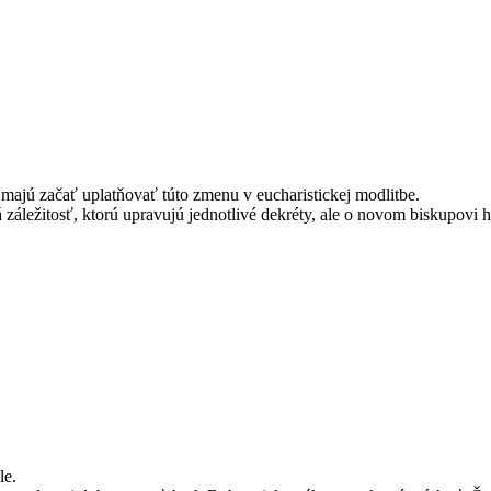
y majú začať uplatňovať túto zmenu v eucharistickej modlitbe.
á záležitosť, ktorú upravujú jednotlivé dekréty, ale o novom biskupovi 
le.