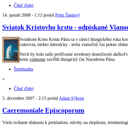
Čítať ďalej
14. január 2008 - 1:12 poslal
Peter Šantavý
Sviatok Kristovho krstu - odpískané Vianoc
Sviatkom Krstu Krista Pána sa v rámci liturgického roka kon
cukrovia, niekto údernícky - treba vianočný čas pekne zbilan
Nech by bolo naše prežívanie uvedenej skutočnosti akékoľve
krstu
vnútorne
zavŕšili liturgický čas Narodenia Pána.
Špiritualita
»
Čítať ďalej
5. december 2007 - 2:15 poslal
Adam Sýkora
Caeremoniale Episcoporum
Vrelo uvítame diskusiu k prekladom, návrhy na zlepšenia, terminolog