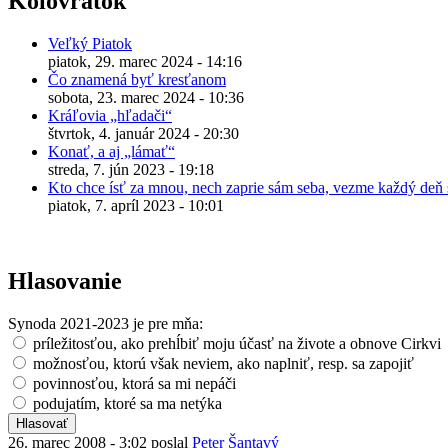
Kolovrátok
Veľký Piatok
piatok, 29. marec 2024 - 14:16
Čo znamená byť kresťanom
sobota, 23. marec 2024 - 10:36
Kráľovia „hľadači“
štvrtok, 4. január 2024 - 20:30
Konať, a aj „lámať“
streda, 7. jún 2023 - 19:18
Kto chce ísť za mnou, nech zaprie sám seba, vezme každý deň s
piatok, 7. apríl 2023 - 10:01
Hlasovanie
Synoda 2021-2023 je pre mňa:
príležitosťou, ako prehĺbiť moju účasť na živote a obnove Cirkvi
možnosťou, ktorú však neviem, ako naplniť, resp. sa zapojiť
povinnosťou, ktorá sa mi nepáči
podujatím, ktoré sa ma netýka
26. marec 2008 - 3:02 poslal
Peter Šantavý