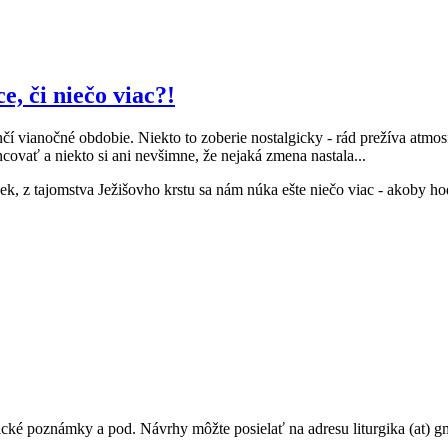
e, či niečo viac?!
čí vianočné obdobie. Niekto to zoberie nostalgicky - rád prežíva atmos
covať a niekto si ani nevšimne, že nejaká zmena nastala...
k, z tajomstva Ježišovho krstu sa nám núka ešte niečo viac - akoby h
ické poznámky a pod. Návrhy môžte posielať na adresu liturgika (at) g