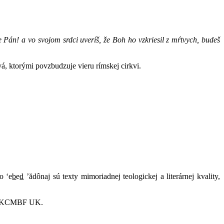
je Pán! a vo svojom srdci uveríš, že Boh ho vzkriesil z mŕtvych, budeš
, ktorými povzbudzuje vieru rímskej cirkvi.
o ‘e
b
e
d
’ădônaj sú texty mimoriadnej teologickej a literárnej kvality,
na RKCMBF UK.