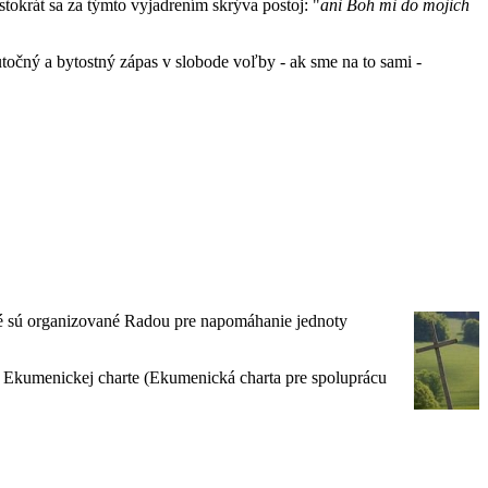
tokrát sa za týmto vyjadrením skrýva postoj: "
ani Boh mi do mojich
utočný a bytostný zápas v slobode voľby - ak sme na to sami -
ré sú organizované Radou pre napomáhanie jednoty
k Ekumenickej charte (Ekumenická charta pre spoluprácu