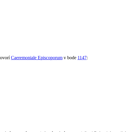
hovorí
Caeremoniale Episcoporum
v bode
1147
: