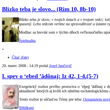
Blízko teba je slovo... (Rim 10, 8b-10)
Blízko teba je slovo, v tvojich ústach a v tvojom srdci; t
spasený. Lebo srdcom veríme na spravodlivosť a ústami 
Modliac sa breviár som v týchto dňoch veľkonočného tajo
Špiritualita
»
Čítať ďalej
20. marec 2008 - 14:19 poslal
Jozef Jančovič
I. spev o ‘ebed ’ădônaj: Iz 42, 1-4.(5-7)
Exegetický rozbor prvého proroctva o ‘e
b
e
d
’ădônaj z dru
aktuálnosť ktorých aj kvôli ich silnému eschatologickému 
Tento rozbor je súčasťou Témy pre teba:
Oznamujem nové
Biblikum