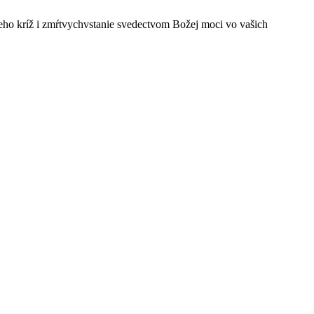
ho kríž i zmŕtvychvstanie svedectvom Božej moci vo vašich