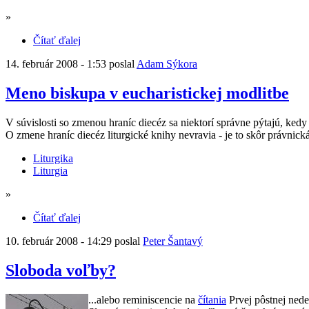
»
Čítať ďalej
14. február 2008 - 1:53 poslal
Adam Sýkora
Meno biskupa v eucharistickej modlitbe
V súvislosti so zmenou hraníc diecéz sa niektorí správne pýtajú, ked
O zmene hraníc diecéz liturgické knihy nevravia - je to skôr právnick
Liturgika
Liturgia
»
Čítať ďalej
10. február 2008 - 14:29 poslal
Peter Šantavý
Sloboda voľby?
...alebo reminiscencie na
čítania
Prvej pôstnej nede