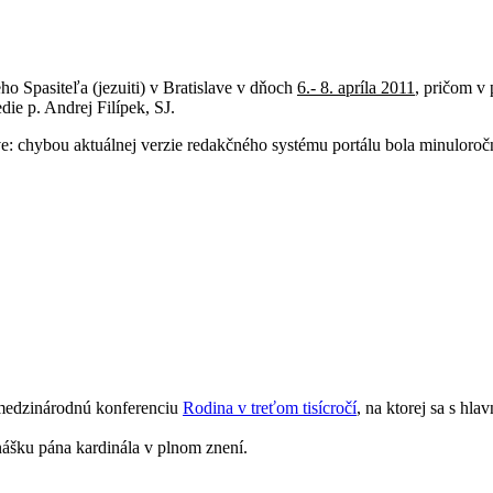
ho Spasiteľa (jezuiti) v Bratislave v dňoch
6.- 8. apríla 2011
, pričom v
ie p. Andrej Filípek, SJ.
e: chybou aktuálnej verzie redakčného systému portálu bola minuloroč
1 medzinárodnú konferenciu
Rodina v treťom tisícročí
, na ktorej sa s hl
nášku pána kardinála v plnom znení.