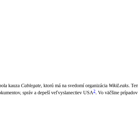
 bola kauza
Cablegate
, ktorú má na svedomí organizácia
WikiLeaks
. Te
2
dokumentov, správ a depeší veľvyslanectiev USA
. Vo väčšine prípadov