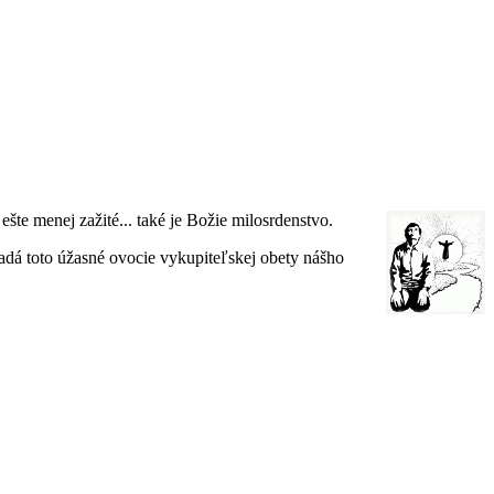
šte menej zažité... také je Božie milosrdenstvo.
dá toto úžasné ovocie vykupiteľskej obety nášho