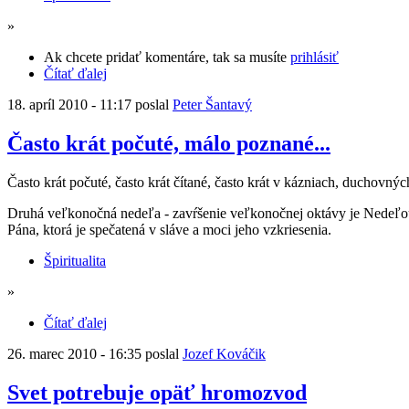
»
Ak chcete pridať komentáre, tak sa musíte
prihlásiť
Čítať ďalej
18. apríl 2010 - 11:17 poslal
Peter Šantavý
Často krát počuté, málo poznané...
Často krát počuté, často krát čítané, často krát v kázniach, duchovn
Druhá veľkonočná nedeľa - zavŕšenie veľkonočnej oktávy je Nedeľo
Pána, ktorá je spečatená v sláve a moci jeho vzkriesenia.
Špiritualita
»
Čítať ďalej
26. marec 2010 - 16:35 poslal
Jozef Kováčik
Svet potrebuje opäť hromozvod