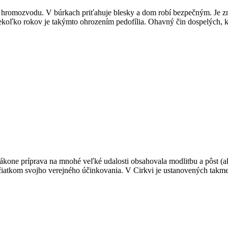
z hromozvodu. V búrkach priťahuje blesky a dom robí bezpečným. Je z
koľko rokov je takýmto ohrozením pedofília. Ohavný čin dospelých, kt
zákone príprava na mnohé veľké udalosti obsahovala modlitbu a pôst (a
začiatkom svojho verejného účinkovania. V Cirkvi je ustanovených takm