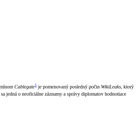
1
rmínom
Cablegate
je pomenovaný posledný počin
WikiLeaks
, ktorý
 sa jedná o neoficiálne záznamy a správy diplomatov hodnotiace