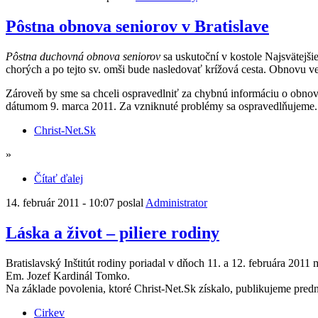
Pôstna obnova seniorov v Bratislave
Pôstna duchovná obnova seniorov
sa uskutoční v kostole Najsvätejšie
chorých a po tejto sv. omši bude nasledovať krížová cesta. Obnovu ved
Zároveň by sme sa chceli ospravedlniť za chybnú informáciu o obnov
dátumom 9. marca 2011. Za vzniknuté problémy sa ospravedlňujeme.
Christ-Net.Sk
»
Čítať ďalej
14. február 2011 - 10:07 poslal
Administrator
Láska a život – piliere rodiny
Bratislavský Inštitút rodiny poriadal v dňoch 11. a 12. februára 201
Em. Jozef Kardinál Tomko.
Na základe povolenia, ktoré Christ-Net.Sk získalo, publikujeme pred
Cirkev