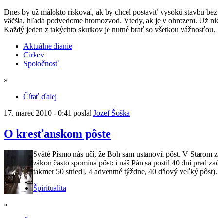
Dnes by už málokto riskoval, ak by chcel postaviť vysokú stavbu be
väčšia, hľadá podvedome hromozvod. Vtedy, ak je v ohrození. Už nie
Každý jeden z takýchto skutkov je nutné brať so všetkou vážnosťou.
Aktuálne dianie
Cirkev
Spoločnosť
»
Čítať ďalej
17. marec 2010 - 0:41 poslal
Jozef Šoška
O kresťanskom pôste
Sväté Písmo nás učí, že Boh sám ustanovil pôst. V Starom 
zákon často spomína pôst: i náš Pán sa postil 40 dní pred 
takmer 50 stried], 4 adventné týždne, 40 dňový veľký pôst).
Špiritualita
»