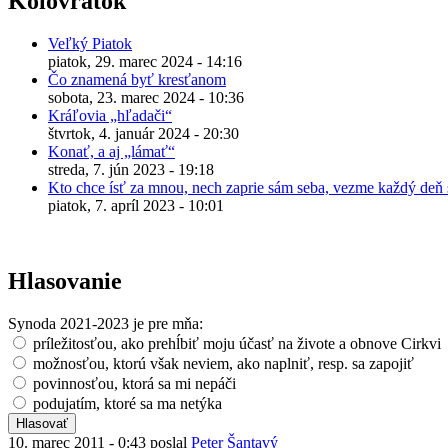
Kolovrátok
Veľký Piatok
piatok, 29. marec 2024 - 14:16
Čo znamená byť kresťanom
sobota, 23. marec 2024 - 10:36
Kráľovia „hľadači“
štvrtok, 4. január 2024 - 20:30
Konať, a aj „lámať“
streda, 7. jún 2023 - 19:18
Kto chce ísť za mnou, nech zaprie sám seba, vezme každý deň s
piatok, 7. apríl 2023 - 10:01
Hlasovanie
Synoda 2021-2023 je pre mňa:
príležitosťou, ako prehĺbiť moju účasť na živote a obnove Cirkvi
možnosťou, ktorú však neviem, ako naplniť, resp. sa zapojiť
povinnosťou, ktorá sa mi nepáči
podujatím, ktoré sa ma netýka
10. marec 2011 - 0:43 poslal
Peter Šantavý