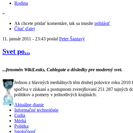
Rodina
»
Ak chcete pridať komentáre, tak sa musíte
prihlásiť
Čítať ďalej
11. január 2011 - 23:43 poslal
Peter Šantavý
Svet po...
...fenomén WikiLeaks, Cablegate a dôsledky pre moderný svet.
Jednou z hlavných mediálnych tém druhej polovice roku 2010
spočíva v získaní a postupnom zverejňovaní 251 287 tajných 
politikov a pomery v jednotlivých krajinách.
Aktuálne dianie
Informačné technológie
Ľudia
Médiá
Politika
Spoločnosť