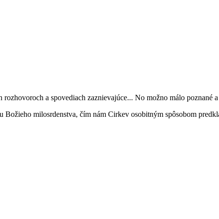
ých rozhovoroch a spovediach zaznievajúce... No možno málo poznané a e
u Božieho milosrdenstva, čím nám Cirkev osobitným spôsobom predkla