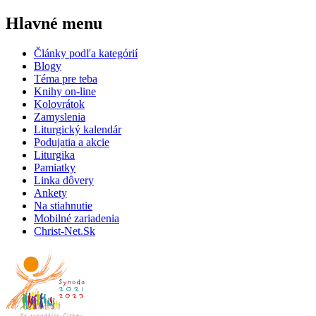
Hlavné menu
Články podľa kategórií
Blogy
Téma pre teba
Knihy on-line
Kolovrátok
Zamyslenia
Liturgický kalendár
Podujatia a akcie
Liturgika
Pamiatky
Linka dôvery
Ankety
Na stiahnutie
Mobilné zariadenia
Christ-Net.Sk