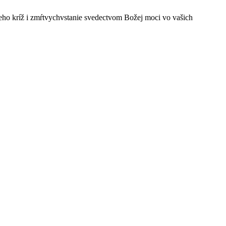
ho kríž i zmŕtvychvstanie svedectvom Božej moci vo vašich