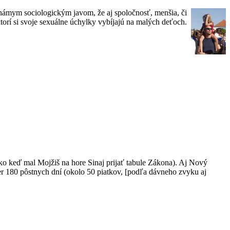
námym sociologickým javom, že aj spoločnosť, menšia, či
orí si svoje sexuálne úchylky vybíjajú na malých deťoch.
ko keď mal Mojžiš na hore Sinaj prijať tabule Zákona). Aj Nový
er 180 pôstnych dní (okolo 50 piatkov, [podľa dávneho zvyku aj