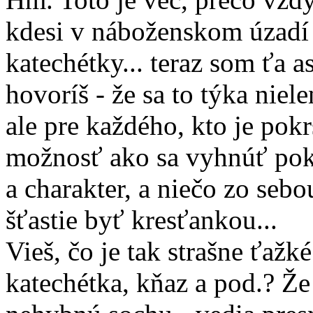
kdesi v náboženskom úzadí
katechétky... teraz som ťa a
hovoríš - že sa to týka nie
ale pre každého, kto je pokr
možnosť ako sa vyhnúť pokr
a charakter, a niečo zo seb
šťastie byť kresťankou...
Vieš, čo je tak strašne ťažk
katechétka, kňaz a pod.? Že