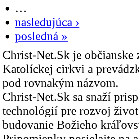
…
nasledujúca ›
posledná »
Christ-Net.Sk je občianske 
Katolíckej cirkvi a prevádz
pod rovnakým názvom.
Christ-Net.Sk sa snaží pri
technológií pre rozvoj živo
budovanie Božieho kráľovs
Pripomienky posielajte na 