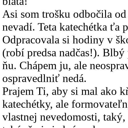
blata!
Asi som trošku odbočila od 
nevadí. Teta katechétka ťa 
Odpracovala si hodiny v ško
(robí predsa nadčas!). Blbý 
ňu. Chápem ju, ale neosprav
ospravedlniť nedá.
Prajem Ti, aby si mal ako 
katechétky, ale formovateľný
vlastnej nevedomosti, taký,