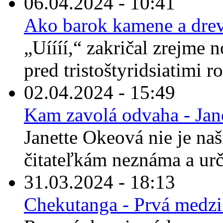
06.04.2024 - 10:41
Ako barok kamene a drev
„Uíííí,“ zakričal zrejme 
pred tristoštyridsiatimi r
02.04.2024 - 15:49
Kam zavolá odvaha - Jan
Janette Okeová nie je n
čitateľkám neznáma a urči
31.03.2024 - 18:13
Chekutanga - Prvá medz