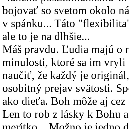
bojovať so svetom okolo n
v spánku... Táto "flexibilit
ale to je na dlhšie...
Máš pravdu. Ľudia majú o n
minulosti, ktoré sa im vryl
naučiť, že každý je originál
osobitný prejav svätosti. S
ako dieťa. Boh môže aj cez
Len to rob z lásky k Bohu a 
merítko... Možno je jedno do