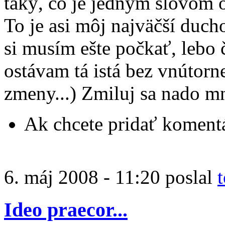
taký, čo je jedným slovom o
To je asi môj najväčší duch
si musím ešte počkať, lebo 
ostávam tá istá bez vnútorn
zmeny...) Zmiluj sa nado m
Ak chcete pridať komentá
6. máj 2008 - 11:20 poslal
Ideo praecor...