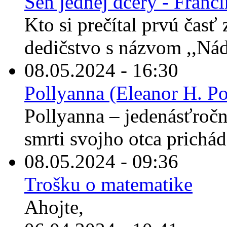
Sen jednej dcéry - Franc
Kto si prečítal prvú časť
dedičstvo s názvom ,,Nád
08.05.2024 - 16:30
Pollyanna (Eleanor H. Po
Pollyanna – jedenásťročné
smrti svojho otca prichád
08.05.2024 - 09:36
Trošku o matematike
Ahojte,