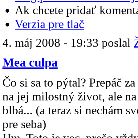
Ak chcete pridať komentá
Verzia pre tlač
4. máj 2008 - 19:33 poslal
Mea culpa
Čo si sa to pýtal? Prepáč za
na jej milostný život, ale na
blbá... (a teraz si nechám s
pre seba)
Hm. Toto je vec, prečo vžd