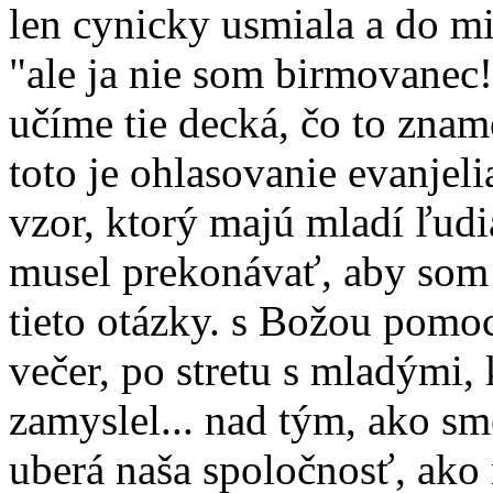
len cynicky usmiala a do mi
"ale ja nie som birmovanec!
učíme tie decká, čo to zn
toto je ohlasovanie evanjel
vzor, ktorý majú mladí ľud
musel prekonávať, aby som j
tieto otázky. s Božou pomoc
večer, po stretu s mladými,
zamyslel... nad tým, ako sm
uberá naša spoločnosť, ako 