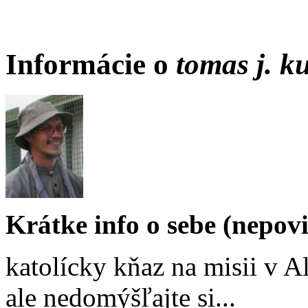
Informácie o
tomas j. k
Krátke info o sebe (nepov
katolícky kňaz na misii v A
ale nedomýšľajte si...