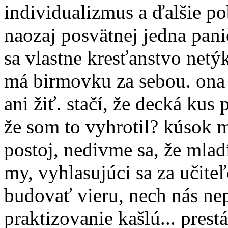
individualizmus a ďalšie pob
naozaj posvätnej jedna pani
sa vlastne kresťanstvo netý
má birmovku za sebou. ona
ani žiť. stačí, že decká kus 
že som to vyhrotil? kúsok 
postoj, nedivme sa, že mla
my, vyhlasujúci sa za učit
budovať vieru, nech nás nep
praktizovanie kašlú... pres