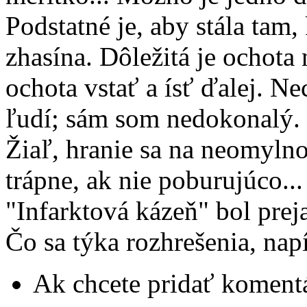
Podstatné je, aby stála tam,
zhasína. Dôležitá je ochota 
ochota vstať a ísť ďalej. 
ľudí; sám som nedokonalý. 
Žiaľ, hranie sa na neomylno
trápne, ak nie poburujúco...
"Infarktová kázeň" bol preja
Čo sa týka rozhrešenia, nap
Ak chcete pridať komentá