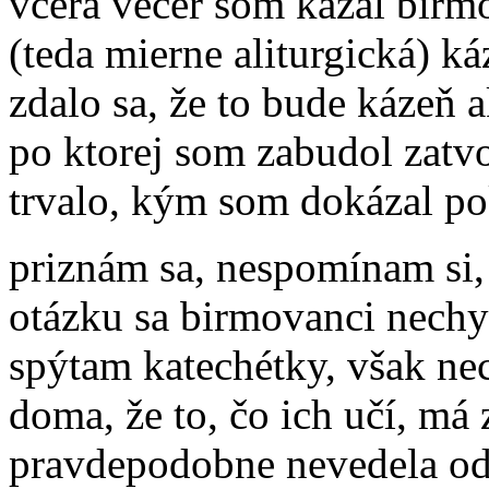
včera večer som kázal birm
(teda mierne aliturgická) k
zdalo sa, že to bude kázeň a
po ktorej som zabudol zatvo
trvalo, kým som dokázal po
priznám sa, nespomínam si, 
otázku sa birmovanci nechyt
spýtam katechétky, však nec
doma, že to, čo ich učí, má 
pravdepodobne nevedela od