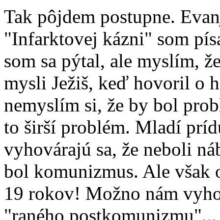
Tak pôjdem postupne. Evanj
"Infarktovej kázni" som pís
som sa pýtal, ale myslím, ž
mysli Ježiš, keď hovoril o 
nemyslím si, že by bol prob
to širší problém. Mladí príd
vyhovárajú sa, že neboli n
bol komunizmus. Ale však 
19 rokov! Možno nám vyhov
"raného postkomunizmu"... 