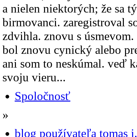
a nielen niektorých; že sa tý
birmovanci. zaregistroval s
zdvihla. znovu s úsmevom. n
bol znovu cynický alebo pr
ani som to neskúmal. veď ka
svoju vieru...
Spoločnosť
»
blog používateľa tomas j