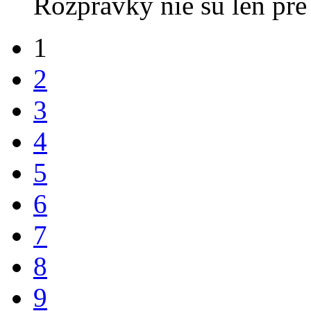
Rozprávky nie sú len pre 
1
2
3
4
5
6
7
8
9