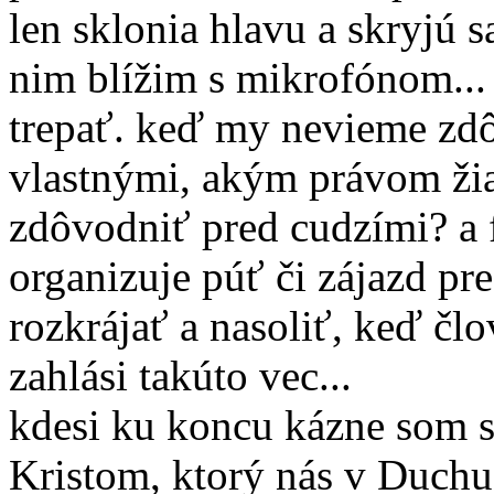
len sklonia hlavu a skryjú s
nim blížim s mikrofónom... 
trepať. keď my nevieme zdô
vlastnými, akým právom ži
zdôvodniť pred cudzími? a f
organizuje púť či zájazd pr
rozkrájať a nasoliť, keď čl
zahlási takúto vec...
kdesi ku koncu kázne som s
Kristom, ktorý nás v Duchu 