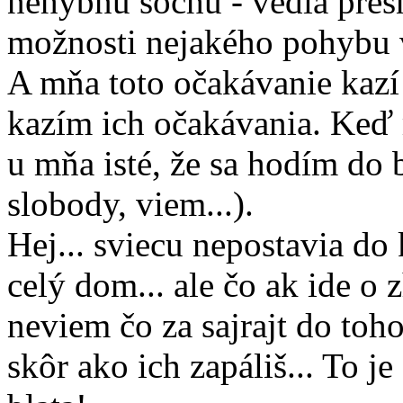
nehybnú sochu - vedia pres
možnosti nejakého pohybu
A mňa toto očakávanie kazí
kazím ich očakávania. Keď 
u mňa isté, že sa hodím do 
slobody, viem...).
Hej... sviecu nepostavia do 
celý dom... ale čo ak ide o 
neviem čo za sajrajt do toh
skôr ako ich zapáliš... To j