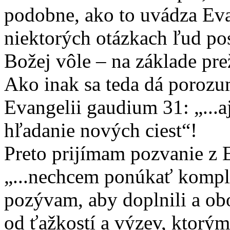
podobne, ako to uvádza Ev
niektorých otázkach ľud po
Božej vôle – na základe prež
Ako inak sa teda dá poroz
Evangelii gaudium 31: „...
hľadanie nových ciest“!
Preto prijímam pozvanie z 
„...nechcem ponúkať komple
pozývam, aby doplnili a obo
od ťažkostí a výzev, ktorý