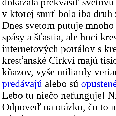
dokázala prekvasiť svetovú
v ktorej smrť bola iba druh
Dnes svetom putuje mnoho 
spásy a šťastia, ale hoci kr
internetových portálov s k
kresťanské Cirkvi majú tisí
kňazov, vyše miliardy veria
predávajú
alebo sú
opusten
Lebo tu niečo nefunguje! Ni
Odpoveď na otázku, čo to m