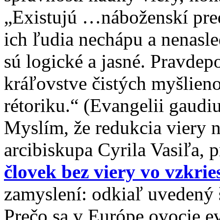
„Existujú …náboženskí preds
ich ľudia nechápu a nenasle
sú logické a jasné. Pravdepo
kráľovstve čistých myšlien
rétoriku.“ (Evangelii gaudi
Myslím, že redukcia viery n
arcibiskupa Cyrila Vasiľa, 
človek bez viery vo vzkrie
zamyslení: odkiaľ uvedený
Prečo sa v Európe ovocie ev