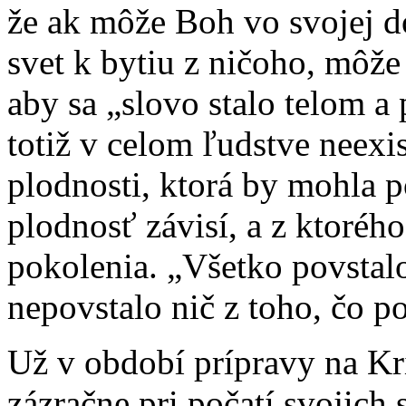
že ak môže Boh vo svojej d
svet k bytiu z ničoho, môž
aby sa „slovo stalo telom a
totiž v celom ľudstve neexis
plodnosti, ktorá by mohla p
plodnosť závisí, a z ktoré
pokolenia. „Všetko povstal
nepovstalo nič z toho, čo po
Už v období prípravy na Kr
zázračne pri počatí svojich 