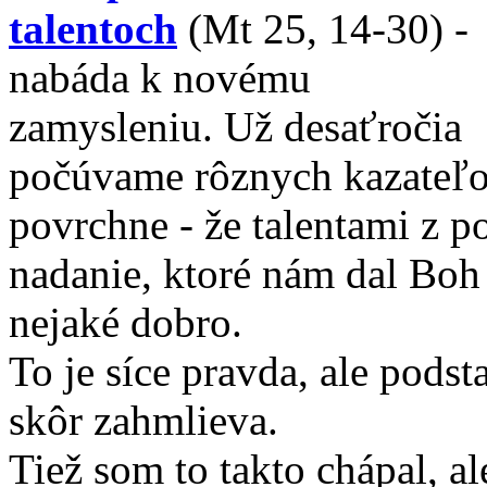
talentoch
(Mt 25, 14-30) -
nabáda k novému
zamysleniu. Už desaťročia
počúvame rôznych kazateľov
povrchne - že talentami z p
nadanie, ktoré nám dal Boh
nejaké dobro.
To je síce pravda, ale pods
skôr zahmlieva.
Tiež som to takto chápal, al