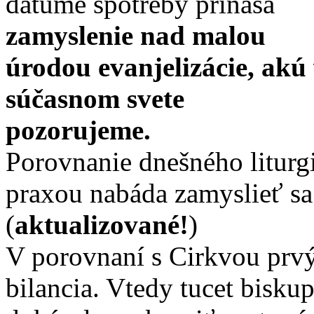
dátume spotreby prináša
zamyslenie nad malou
úrodou evanjelizácie, akú
súčasnom svete
pozorujeme.
Porovnanie dnešného liturgi
praxou nabáda zamyslieť sa
(
aktualizované!
)
V porovnaní s Cirkvou prvýc
bilancia. Vtedy tucet bisku