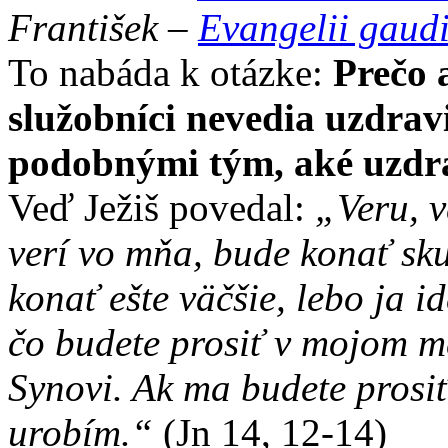
František –
Evangelii gaud
To nabáda k otázke:
Prečo 
služobníci nevedia uzdra
podobnými tým, aké uzdra
Veď Ježiš povedal:
„Veru, v
verí vo mňa, bude konať sk
konať ešte väčšie, lebo ja i
čo budete prosiť v mojom m
Synovi. Ak ma budete prosiť
urobím.“
(Jn 14, 12-14)