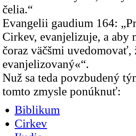
čelia.“
Evangelii gaudium 164: „Pr
Cirkev, evanjelizuje, a aby
čoraz väčšmi uvedomovať, ž
evanjelizovaný«“.
Nuž sa teda povzbudený tý
tomto zmysle ponúknuť:
Biblikum
Cirkev