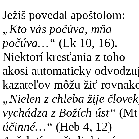
Ježiš povedal apoštolom:
„Kto vás počúva, mňa
počúva…“
(Lk 10, 16).
Niektorí kresťania z toho
akosi automaticky odvodzuj
kazateľov môžu žiť rovnako
„Nielen z chleba žije človek
vychádza z Božích úst“
(Mt 
účinné…“
(Heb 4, 12)