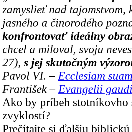
zamyslieť nad tajomstvom, kt
jasného a činorodého pozn
konfrontovať ideálny obra
chcel a miloval, svoju neve
27),
s jej skutočným výzoro
Pavol VI. –
Ecclesiam sua
František –
Evangelii gaud
Ako by príbeh stotníkovho
zvyklostí?
Prečítajte si ďalšiu biblickú