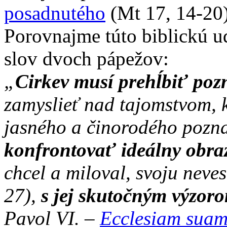
posadnutého
(Mt 17, 14-20)
Porovnajme túto biblickú u
slov dvoch pápežov:
„
Cirkev musí prehĺbiť poz
zamyslieť nad tajomstvom, kt
jasného a činorodého pozn
konfrontovať ideálny obra
chcel a miloval, svoju neve
27),
s jej skutočným výzoro
Pavol VI. –
Ecclesiam sua