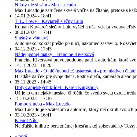
Nikdy nie si sám - Max Lucado
Max Lucado je zaručene skvelá voľba na čítanie, pretože s kaž
14.01.2024 - 18:41
T. L. Lowe – Kaviareň slečny Lulu
Román Kaviareň slečny Lulu vyšiel u nás, vďaka vydavateľstv
08.01.2024 - 17:41
Slušný a všímavý
Auto niekoľkokrát prešlo po ulici, nakoniec zastavilo. Rozsvieti
04.12.2023 - 17:45
Nádej jednej matky - Francine Riversová
Francine Riversová pravdepodobne patrí k autorkám, ktorá svoje
14.11.2023 - 18:20
Max Lucado - O nič (nebuďte) ustarostení - pre mladých čitate
Hľadáte darček pre svoje dieťa, krstné dieťa, kamaráta alebo 
05.11.2023 - 14:45
Dotyk anjelských krídel - Karen Kingsbury
Už je to ten nejaký mesiac, či rôčik, čo svetlo sveta uzrela tretia
15.10.2023 - 17:36
Pomoc z neba - Max Lucado
Max Lucado je kazateľom a autorom, ktorý má okruh svojich pos
03.10.2023 - 16:41
Klenot Nílu
Na ďalšiu knihu z pera známej kresťanskej spisovateľky Tessy A
« prvá