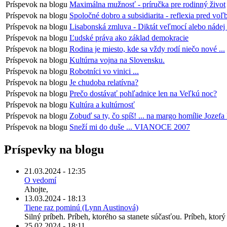
Príspevok na blogu
Maximálna mužnosť - príručka pre rodinný život
Príspevok na blogu
Spoločné dobro a subsidiarita - reflexia pred voľ
Príspevok na blogu
Lisabonská zmluva - Diktát veľmocí alebo nádej
Príspevok na blogu
Ľudské práva ako základ demokracie
Príspevok na blogu
Rodina je miesto, kde sa vždy rodí niečo nové ...
Príspevok na blogu
Kultúrna vojna na Slovensku.
Príspevok na blogu
Robotníci vo vinici ...
Príspevok na blogu
Je chudoba relatívna?
Príspevok na blogu
Prečo dostávať pohľadnice len na Veľkú noc?
Príspevok na blogu
Kultúra a kultúrnosť
Príspevok na blogu
Zobuď sa ty, čo spíš! ... na margo homílie Joze
Príspevok na blogu
Sneží mi do duše ... VIANOCE 2007
Príspevky na blogu
21.03.2024 - 12:35
O vedomí
Ahojte,
13.03.2024 - 18:13
Tiene raz pominú (Lynn Austinová)
Silný príbeh. Príbeh, ktorého sa stanete súčasťou. Príbeh, kto
25.02.2024 - 18:11