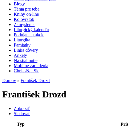
Blogy
Téma pre teba
Knihy on-line
Kolovrátok
Zamyslenia
Liturgický kalendár
Podujatia a akcie
Liturgika
Pamiatky
Linka dôvery
Ankety
Na stiahnutie
Mobilné zariadenia
Christ-Net.Sk
Domov
»
František Drozd
František Drozd
Zobraziť
Sledovať
Typ
Prí