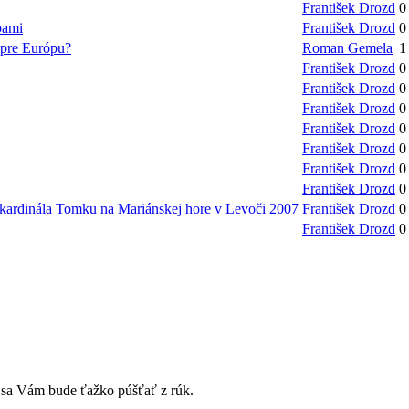
František Drozd
0
bami
František Drozd
0
 pre Európu?
Roman Gemela
1
František Drozd
0
František Drozd
0
František Drozd
0
František Drozd
0
František Drozd
0
František Drozd
0
František Drozd
0
fa kardinála Tomku na Mariánskej hore v Levoči 2007
František Drozd
0
František Drozd
0
rý sa Vám bude ťažko púšťať z rúk.