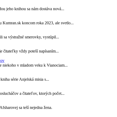
dou jeho knihou sa nám dostáva nová...
u Kumran.sk koncom roka 2023, ale svetlo...
li sa výstražné smerovky, vystúpil...
 čitateľky vždy poteší napísaním...
ľov
pre niekoho v mladom veku k Vianociam...
 kniha série Anjelská misia s...
lucháčov a čitateľov, ktorých počet...
fsharovej sa teší nejedna žena.