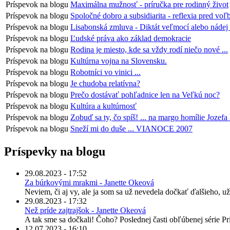
Príspevok na blogu
Maximálna mužnosť - príručka pre rodinný život
Príspevok na blogu
Spoločné dobro a subsidiarita - reflexia pred voľ
Príspevok na blogu
Lisabonská zmluva - Diktát veľmocí alebo nádej
Príspevok na blogu
Ľudské práva ako základ demokracie
Príspevok na blogu
Rodina je miesto, kde sa vždy rodí niečo nové ...
Príspevok na blogu
Kultúrna vojna na Slovensku.
Príspevok na blogu
Robotníci vo vinici ...
Príspevok na blogu
Je chudoba relatívna?
Príspevok na blogu
Prečo dostávať pohľadnice len na Veľkú noc?
Príspevok na blogu
Kultúra a kultúrnosť
Príspevok na blogu
Zobuď sa ty, čo spíš! ... na margo homílie Joze
Príspevok na blogu
Sneží mi do duše ... VIANOCE 2007
Príspevky na blogu
29.08.2023 - 17:52
Za búrkovými mrakmi - Janette Okeová
Neviem, či aj vy, ale ja som sa už nevedela dočkať ďalšieho, už
29.08.2023 - 17:32
Než príde zajtrajšok - Janette Okeová
A tak sme sa dočkali! Čoho? Poslednej časti obľúbenej série P
12.07.2023 - 16:10