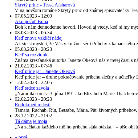
Skrytý princ - Tessa Afsharová
V najnovšom románe Skrytý princ od známej spisovateľky Tessy
07.05.2023 - 12:09
Ako počuť Boha
Boh k nám dennodenne hovorí. Hovorí aj vtedy, keď si my mys
08.03.2023 - 06:34
Keď znova vzklíči nádej
Ak ste si mysleli, že Vás v knižnej sérii Príbehy z kanadského zá
05.03.2023 - 20:23
Keď sa rozvidnie
Známa kresťanská autorka Janette Okeová nás v tretej časti s 
21.02.2023 - 07:46
Keď príde jar - Janette Okeová
Keď príde jar – druhé pokračovanie príbehu slečny a učiteľky El
12.02.2023 - 22:05
Keď srdce zavolá
,,Narodila som sa 3. júna 1891 ako Elizabeth Marie Thatcher
02.02.2023 - 20:23
Rodokmeň milosti
Tamara, Rachab, Rút, Betsabe, Mária. Päť životných príbehov, p
28.12.2022 - 21:02
Tá dáma je moja
,,Na začiatku každého môjho príbehu stála otázka.“ – píše obľ
« prvá