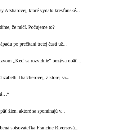
 Afsharovej, ktoré vydalo kresťanské...
líme, že mlčí. Počujeme to?
padu po prečítaní tretej časti už...
názvom ,,Keď sa rozvidnie“ pozýva opäť...
izabeth Thatcherovej, z ktorej sa...
ová…“
äť žien, aktoré sa spomínajú v...
úbená spisovateľka Francine Riversová...