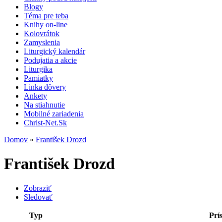
Blogy
Téma pre teba
Knihy on-line
Kolovrátok
Zamyslenia
Liturgický kalendár
Podujatia a akcie
Liturgika
Pamiatky
Linka dôvery
Ankety
Na stiahnutie
Mobilné zariadenia
Christ-Net.Sk
Domov
»
František Drozd
František Drozd
Zobraziť
Sledovať
Typ
Prí