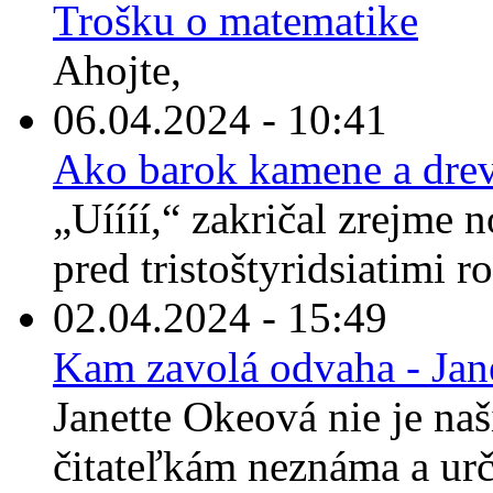
Trošku o matematike
Ahojte,
06.04.2024 - 10:41
Ako barok kamene a drev
„Uíííí,“ zakričal zrejme 
pred tristoštyridsiatimi r
02.04.2024 - 15:49
Kam zavolá odvaha - Jan
Janette Okeová nie je n
čitateľkám neznáma a urči