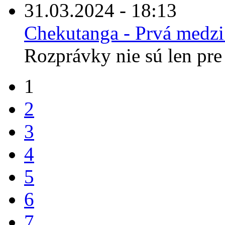
31.03.2024 - 18:13
Chekutanga - Prvá medz
Rozprávky nie sú len pre 
1
2
3
4
5
6
7