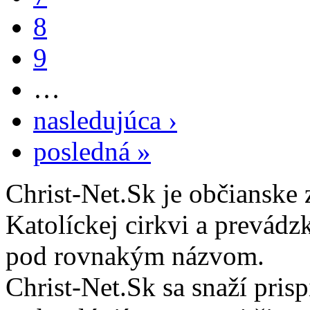
8
9
…
nasledujúca ›
posledná »
Christ-Net.Sk je občianske 
Katolíckej cirkvi a prevádz
pod rovnakým názvom.
Christ-Net.Sk sa snaží pri