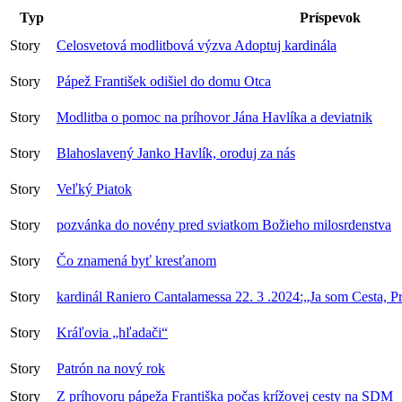
Typ
Príspevok
Story
Celosvetová modlitbová výzva Adoptuj kardinála
Story
Pápež František odišiel do domu Otca
Story
Modlitba o pomoc na príhovor Jána Havlíka a deviatnik
Story
Blahoslavený Janko Havlík, oroduj za nás
Story
Veľký Piatok
Story
pozvánka do novény pred sviatkom Božieho milosrdenstva
Story
Čo znamená byť kresťanom
Story
kardinál Raniero Cantalamessa 22. 3 .2024:„Ja som Cesta, P
Story
Kráľovia „hľadači“
Story
Patrón na nový rok
Story
Z príhovoru pápeža Františka počas krížovej cesty na SDM