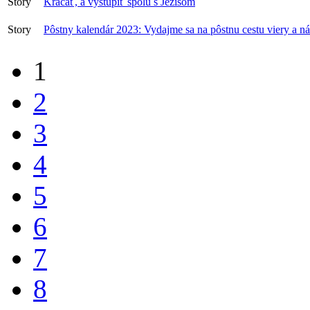
Story
Kráčať, a vystúpiť spolu s Ježišom
Story
Pôstny kalendár 2023: Vydajme sa na pôstnu cestu viery a ná
1
2
3
4
5
6
7
8