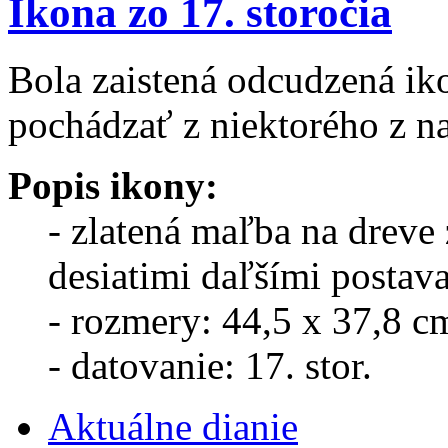
Ikona zo 17. storočia
Bola zaistená odcudzená ik
pochádzať z niektorého z n
Popis ikony:
- zlatená maľba na dreve 
desiatimi daľšími postav
- rozmery: 44,5 x 37,8 c
- datovanie: 17. stor.
Aktuálne dianie