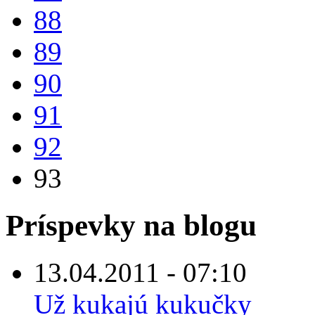
88
89
90
91
92
93
Príspevky na blogu
13.04.2011 - 07:10
Už kukajú kukučky