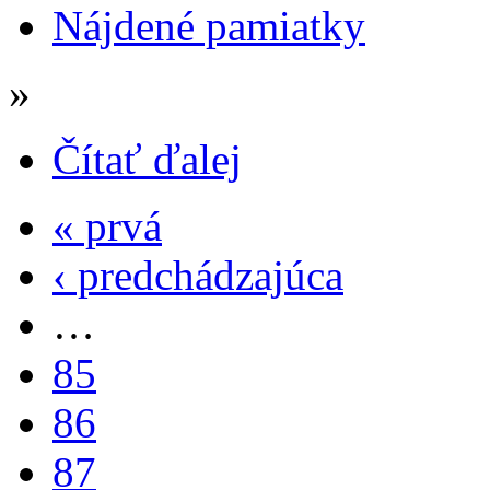
Nájdené pamiatky
»
Čítať ďalej
« prvá
‹ predchádzajúca
…
85
86
87