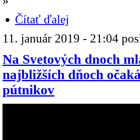
»
Čítať ďalej
11. január 2019 - 21:04 pos
Na Svetových dnoch ml
najbližších dňoch očak
pútnikov