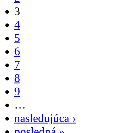
3
4
5
6
7
8
9
…
nasledujúca ›
posledná »