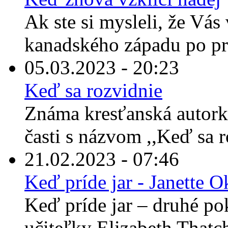
Ak ste si mysleli, že Vás 
kanadského západu po prečí
05.03.2023 - 20:23
Keď sa rozvidnie
Známa kresťanská autorka
časti s názvom ,,Keď sa 
21.02.2023 - 07:46
Keď príde jar - Janette 
Keď príde jar – druhé po
učiteľky Elizabeth Thatche