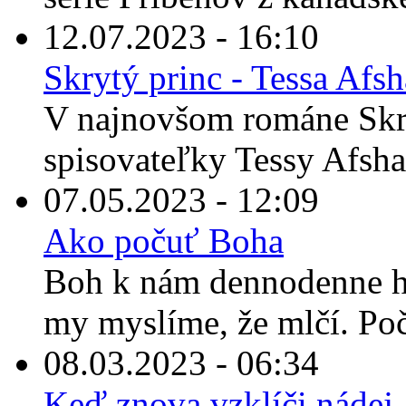
12.07.2023 - 16:10
Skrytý princ - Tessa Afs
V najnovšom románe Skr
spisovateľky Tessy Afshar
07.05.2023 - 12:09
Ako počuť Boha
Boh k nám dennodenne ho
my myslíme, že mlčí. Po
08.03.2023 - 06:34
Keď znova vzklíči nádej