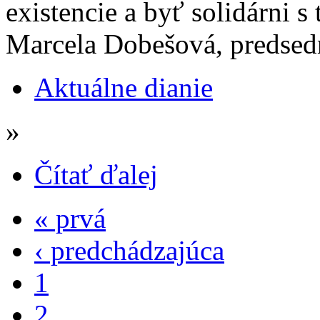
existencie a byť solidárni 
Marcela Dobešová, predsedn
Aktuálne dianie
»
Čítať ďalej
« prvá
‹ predchádzajúca
1
2