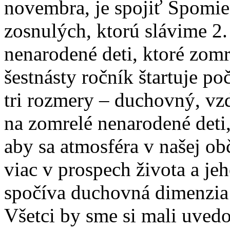
novembra, je spojiť Spomi
zosnulých, ktorú slávime 2
nenarodené deti, ktoré zomr
šestnásty ročník štartuje p
tri rozmery – duchovný, vz
na zomrelé nenarodené deti, 
aby sa atmosféra v našej ob
viac v prospech života a je
spočíva duchovná dimenzia
Všetci by sme si mali uved