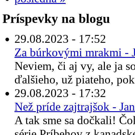
Príspevky na blogu
29.08.2023 - 17:52
Za búrkovými mrakmi - 
Neviem, či aj vy, ale ja 
ďalšieho, už piateho, pok
29.08.2023 - 17:32
Než príde zajtrajšok - Ja
A tak sme sa dočkali! Čo
série Príbehov z kanadské