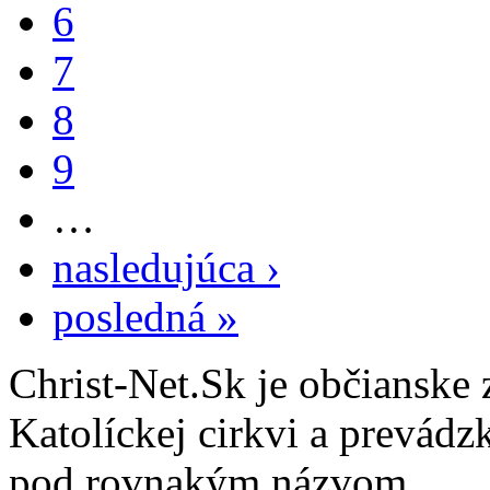
6
7
8
9
…
nasledujúca ›
posledná »
Christ-Net.Sk je občianske 
Katolíckej cirkvi a prevádz
pod rovnakým názvom.