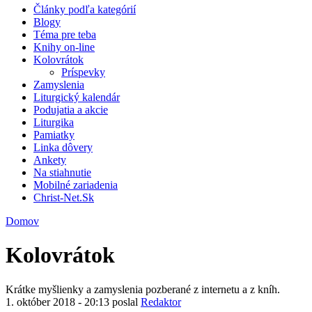
Články podľa kategórií
Blogy
Téma pre teba
Knihy on-line
Kolovrátok
Príspevky
Zamyslenia
Liturgický kalendár
Podujatia a akcie
Liturgika
Pamiatky
Linka dôvery
Ankety
Na stiahnutie
Mobilné zariadenia
Christ-Net.Sk
Domov
Kolovrátok
Krátke myšlienky a zamyslenia pozberané z internetu a z kníh.
1. október 2018 - 20:13 poslal
Redaktor