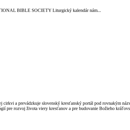
TIONAL BIBLE SOCIETY Liturgický kalendár nám...
kej cirkvi a prevádzkuje slovenský kresťanský portál pod rovnakým ná
gií pre rozvoj života viery kresťanov a pre budovanie Božieho kráľovs