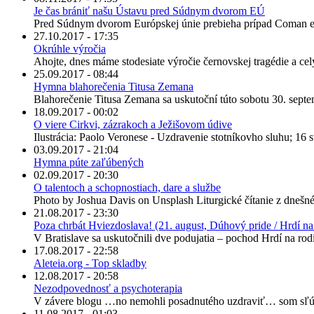
Je čas brániť našu Ústavu pred Súdnym dvorom EÚ
Pred Súdnym dvorom Európskej únie prebieha prípad Coman et al
27.10.2017 - 17:35
Okrúhle výročia
Ahojte, dnes máme stodesiate výročie černovskej tragédie a celý 
25.09.2017 - 08:44
Hymna blahorečenia Titusa Zemana
Blahorečenie Titusa Zemana sa uskutoční túto sobotu 30. septem
18.09.2017 - 00:02
O viere Cirkvi, zázrakoch a Ježišovom údive
Ilustrácia: Paolo Veronese - Uzdravenie stotníkovho sluhu; 16 st
03.09.2017 - 21:04
Hymna púte zaľúbených
02.09.2017 - 20:30
O talentoch a schopnostiach, dare a službe
Photo by Joshua Davis on Unsplash Liturgické čítanie z dnešné
21.08.2017 - 23:30
Poza chrbát Hviezdoslava! (21. august, Dúhový pride / Hrdí na 
V Bratislave sa uskutočnili dve podujatia – pochod Hrdí na ro
17.08.2017 - 22:58
Aleteia.org - Top skladby
12.08.2017 - 20:58
Nezodpovednosť a psychoterapia
V závere blogu …no nemohli posadnutého uzdraviť… som sľúb
11.08.2017 - 01:03