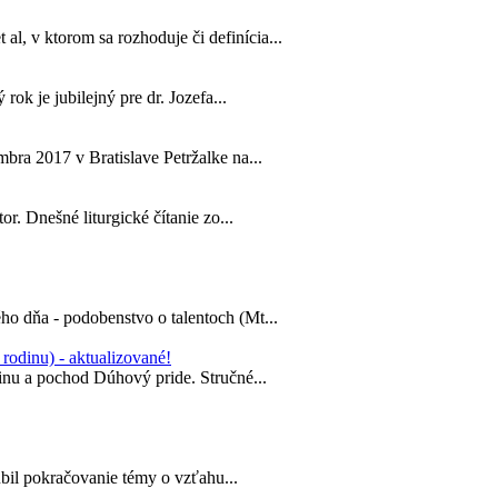
, v ktorom sa rozhoduje či definícia...
rok je jubilejný pre dr. Jozefa...
bra 2017 v Bratislave Petržalke na...
or. Dnešné liturgické čítanie zo...
ho dňa - podobenstvo o talentoch (Mt...
rodinu) - aktualizované!
dinu a pochod Dúhový pride. Stručné...
il pokračovanie témy o vzťahu...