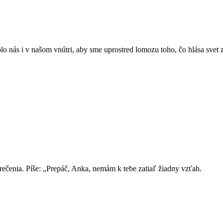
nás i v našom vnútri, aby sme uprostred lomozu toho, čo hlása svet začu
rečenia. Píše: „Prepáč, Anka, nemám k tebe zatiaľ žiadny vzťah.