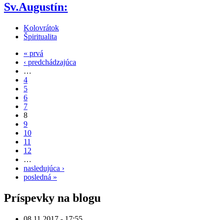
Sv.Augustín:
Kolovrátok
Špiritualita
« prvá
‹ predchádzajúca
…
4
5
6
7
8
9
10
11
12
…
nasledujúca ›
posledná »
Príspevky na blogu
08.11.2017 - 17:55