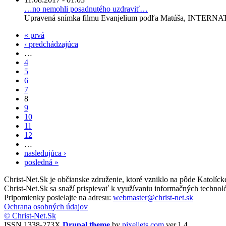
…no nemohli posadnutého uzdraviť…
Upravená snímka filmu Evanjelium podľa Matúša, INTERNA
« prvá
‹ predchádzajúca
…
4
5
6
7
8
9
10
11
12
…
nasledujúca ›
posledná »
Christ-Net.Sk je občianske združenie, ktoré vzniklo na pôde Katolíc
Christ-Net.Sk sa snaží prispievať k využívaniu informačných technoló
Pripomienky posielajte na adresu:
webmaster@christ-net.sk
Ochrana osobných údajov
© Christ-Net.Sk
ISSN 1338-273X
Drupal theme
by
pixeljets.com
ver.1.4